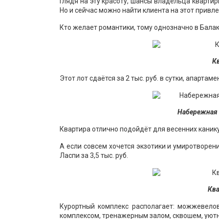
Глядя на эту красоту, шансы владельца кварти
Но и сейчас можно найти клиента на этот привл
Кто желает романтики, тому однозначно в Балак
К
Этот лот сдаётся за 2 тыс. руб. в сутки, апарт
Набережная в
Квартира отлично подойдёт для весенних канику
А если совсем хочется экзотики и умиротворен
Ласпи за 3,5 тыс. руб.
Ква
Курортный комплекс располагает: можжевело
комплексом, тренажерным залом, сквошем, уют