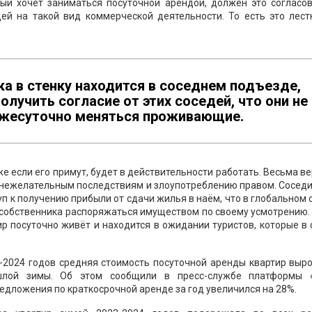
рый хочет заниматься посуточной арендой, должен это согласо
дей на такой вид коммерческой деятельности. То есть это лест
ка в стенку находится в соседнем подъезде,
лучить согласие от этих соседей, что они не
 ежесуточно меняться проживающие.
же если его примут, будет в действительности работать. Весьма в
 нежелательным последствиям и злоупотреблению правом. Соседи
уп к получению прибыли от сдачи жилья в наём, что в глобальном
 собственника распоряжаться имуществом по своему усмотрению.
ир посуточно живёт и находится в ожидании туристов, которые в
3-2024 годов средняя стоимость посуточной аренды квартир выр
ошлой зимы. Об этом сообщили в пресс-службе платформы 
едложения по краткосрочной аренде за год увеличился на 28%.