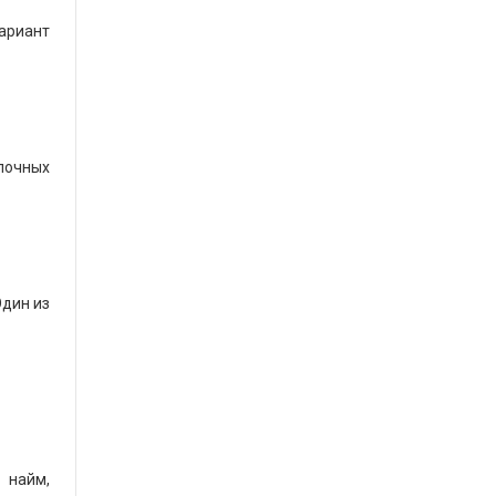
ариант
лочных
Один из
 найм,