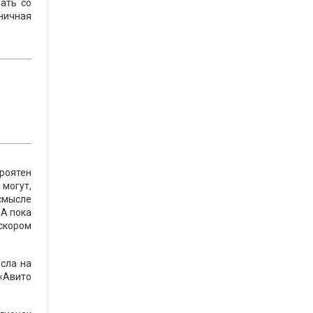
вать со
ничная
ероятен
 могут,
 смысле
 А пока
 скором
осла на
«Авито