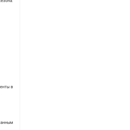
сезона.
менты в
банным