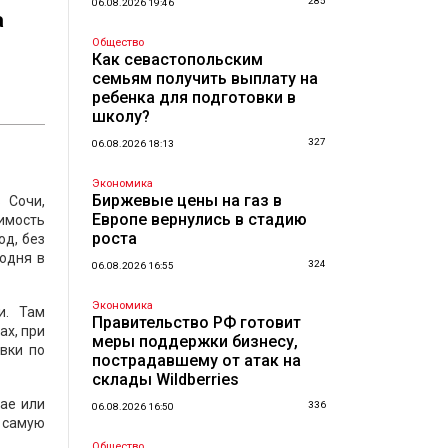
285
06.08.2026 19:46
а
Общество
Как севастопольским
семьям получить выплату на
ребенка для подготовки в
школу?
327
06.08.2026 18:13
Экономика
Биржевые цены на газ в
 Сочи,
Европе вернулись в стадию
имость
роста
од, без
одня в
324
06.08.2026 16:55
Экономика
и. Там
Правительство РФ готовит
ах, при
меры поддержки бизнесу,
авки по
пострадавшему от атак на
склады Wildberries
рае или
336
06.08.2026 16:50
а самую
Общество