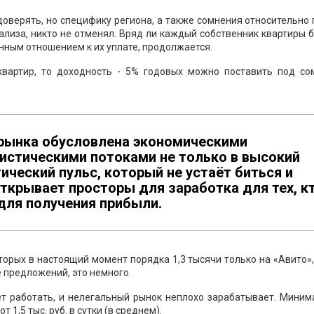
оверять, но специфику региона, а также сомнения относительно
лиза, никто не отменял. Вряд ли каждый собственник квартиры 
нным отношением к их уплате, продолжается.
 квартир, то доходность - 5% годовых можно поставить под со
рынка обусловлена экономическими
ристическими потоками не только в высокий
ический пульс, который не устаёт биться и
ткрывает просторы для заработка для тех, к
 для получения прибыли.
орых в настоящий момент порядка 1,3 тысячи только на «Авито»
е предложений, это немного.
т работать, и нелегальный рынок неплохо зарабатывает. Миним
 1,5 тыс. руб. в сутки (в среднем).