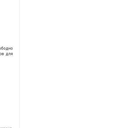
вободно
ов для