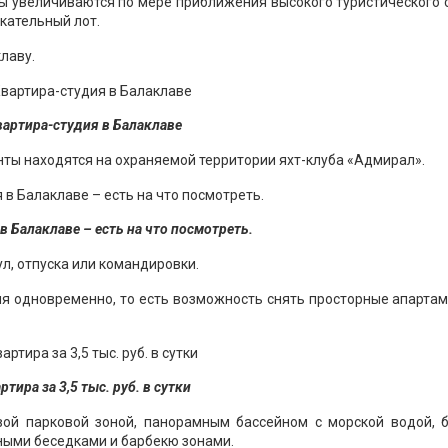
ры увеличиваются по мере приближения высокого туристического 
екательный лот.
лаву.
вартира-студия в Балаклаве
аменты находятся на охраняемой территории яхт-клуба «Адмирал».
 Балаклаве – есть на что посмотреть.
л, отпуска или командировки.
ия одновременно, то есть возможность снять просторные апарта
ртира за 3,5 тыс. руб. в сутки
вой парковой зоной, панорамным бассейном с морской водой, 
ными беседками и барбекю зонами.