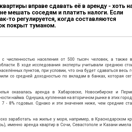
вартиры вправе сдавать её в аренду - хоть н
, не мешать соседям и платить налоги. Если
ак-то регулируется, когда составляются
ок покрыт туманом.
 с численностью населения от 500 тысяч человек, а также в
области. В ходе исследования эксперты учитывали среднюю сто
селённых пунктов, при условии, что она будет сдаваться весь г
нили со средней доходностью по вкладам в банках, которая сег
илья оказалась аренда в Хабаровске, Новосибирске и Перм
ости найма. Однушка, купленная на вторичном рынке в этих город
 7 - 8% годовых. Однако и эти значения ниже, чем средние ст
охо заработать на жилье у моря, например, в Краснодарском к
рь), именно аренда квартир в Сочи, Севастополе и Казани имел