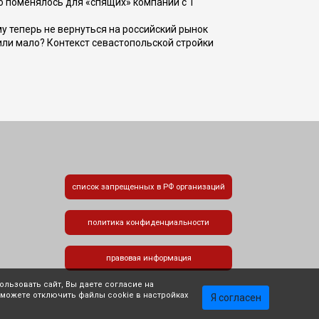
о поменялось для «спящих» компаний с 1
ому теперь не вернуться на российский рынок
или мало? Контекст севастопольской стройки
список запрещенных в РФ организаций
политика конфиденциальности
правовая информация
льзовать сайт, Вы даете согласие на
 можете отключить файлы cookie в настройках
Я согласен