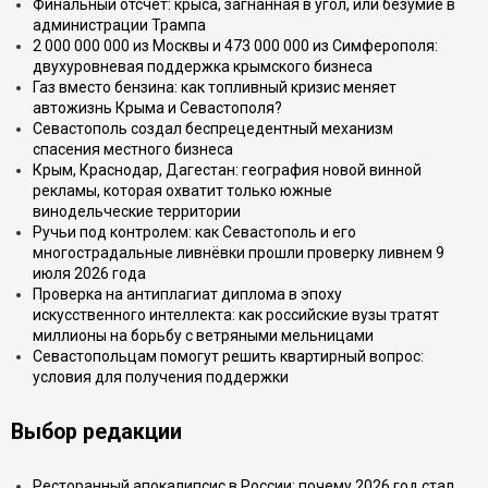
Финальный отсчёт: крыса, загнанная в угол, или безумие в
администрации Трампа
2 000 000 000 из Москвы и 473 000 000 из Симферополя:
двухуровневая поддержка крымского бизнеса
Газ вместо бензина: как топливный кризис меняет
автожизнь Крыма и Севастополя?
Севастополь создал беспрецедентный механизм
спасения местного бизнеса
Крым, Краснодар, Дагестан: география новой винной
рекламы, которая охватит только южные
винодельческие территории
Ручьи под контролем: как Севастополь и его
многострадальные ливнёвки прошли проверку ливнем 9
июля 2026 года
Проверка на антиплагиат диплома в эпоху
искусственного интеллекта: как российские вузы тратят
миллионы на борьбу с ветряными мельницами
Севастопольцам помогут решить квартирный вопрос:
условия для получения поддержки
Выбор редакции
Ресторанный апокалипсис в России: почему 2026 год стал