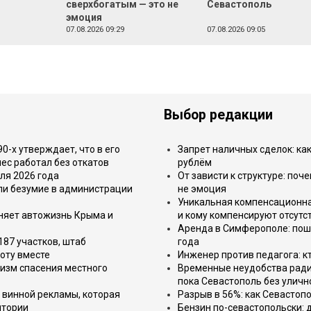
сверхбогатым — это не
Севастополь
эмоция
07.08.2026 09:29
07.08.2026 09:05
Выбор редакции
-х утверждает, что в его
Запрет наличных сделок: как
ес работал без откатов
рублём
ля 2026 года
От зависти к структуре: поч
или безумие в администрации
не эмоция
Уникальная компенсационная
еняет автожизнь Крыма и
и кому компенсируют отсутс
Аренда в Симферополе: поша
187 участков, штаб
года
оту вместе
Инженер против педагога: к
изм спасения местного
Временные неудобства ради 
пока Севастополь без уличн
 винной рекламы, которая
Разрыв в 56%: как Севастоп
итории
Бензин по-севастопольски: 