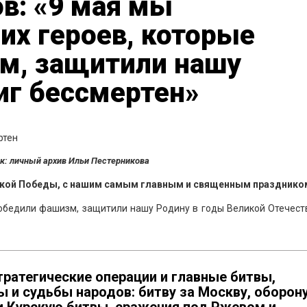
в: «9 мая мы
их героев, которые
м, защитили нашу
иг бессмертен»
к: личный архив Ильи Пестерникова
икой Победы, с нашим самым главным и священным празднико
победили фашизм, защитили нашу Родину в годы Великой Отечест
ратегические операции и главные битвы,
 и судьбы народов: битву за Москву, оборон