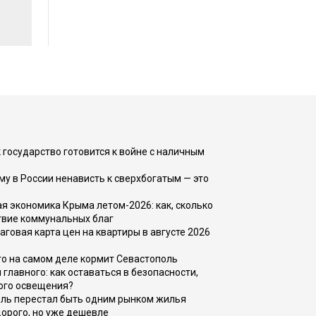
 государство готовится к войне с наличным
ему в России ненависть к сверхбогатым — это
 экономика Крыма летом-2026: как, сколько
твие коммунальных благ
говая карта цен на квартиры в августе 2026
то на самом деле кормит Севастополь
главного: как оставаться в безопасности,
ого освещения?
оль перестал быть одним рынком жилья
дорого, но уже дешевле