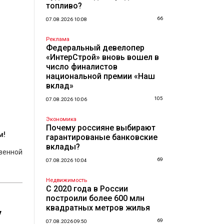
топливо?
66
07.08.2026 10:08
Реклама
Федеральный девелопер
«ИнтерСтрой» вновь вошел в
число финалистов
национальной премии «Наш
вклад»
105
07.08.2026 10:06
Экономика
Почему россияне выбирают
м!
гарантированые банковские
вклады?
венной
69
07.08.2026 10:04
Недвижимость
С 2020 года в России
построили более 600 млн
квадратных метров жилья
у
69
07.08.2026 09:50