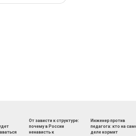
От зависти к структуре:
Инженер против
удет
почему в России
педагога: кто на са
аваться
ненависть к
деле кормит