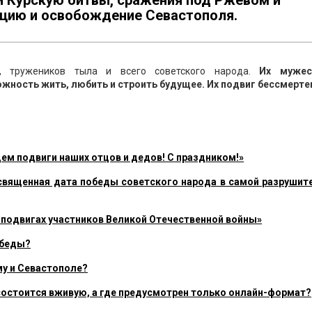
и Курскую битвы, сражения под Ржевом и
цию и освобождение Севастополя.
, тружеников тыла и всего советского народа.
Их мужес
ность жить, любить и строить будущее. Их подвиг бессмерте
ем подвиги наших отцов и дедов! С праздником!»
 священная дата победы советского народа в самой разрушит
о подвигах участников Великой Отечественной войны»
обеды?
му и Севастополе?
состоится вживую, а где предусмотрен только онлайн-формат?