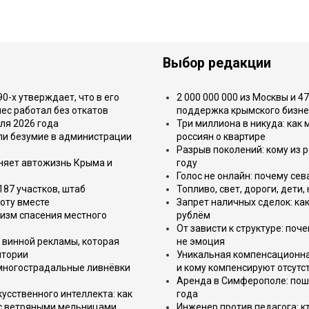
Выбор редакции
-х утверждает, что в его
2 000 000 000 из Москвы и 4
ес работал без откатов
поддержка крымского бизне
ля 2026 года
Три миллиона в никуда: как
или безумие в администрации
россиян о квартире
Разрыв поколений: кому из р
еняет автожизнь Крыма и
году
Голос не онлайн: почему се
187 участков, штаб
Топливо, свет, дороги, дети
оту вместе
Запрет наличных сделок: как
изм спасения местного
рублём
От зависти к структуре: поч
 винной рекламы, которая
не эмоция
итории
Уникальная компенсационная
 многострадальные ливнёвки
и кому компенсируют отсутс
Аренда в Симферополе: поша
усственного интеллекта: как
года
 с ветряными мельницами
Инженер против педагога: к