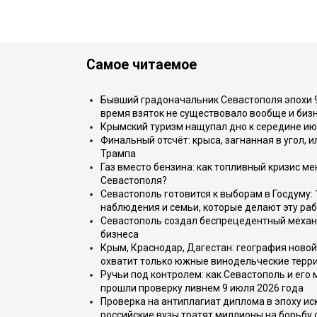
Самое читаемое
Бывший градоначальник Севастополя эпохи 90
время взяток не существовало вообще и бизн
Крымский туризм нащупал дно к середине ию
Финальный отсчёт: крыса, загнанная в угол, 
Трампа
Газ вместо бензина: как топливный кризис м
Севастополя?
Севастополь готовится к выборам в Госдуму: 
наблюдения и семьи, которые делают эту раб
Севастополь создал беспрецедентный механ
бизнеса
Крым, Краснодар, Дагестан: география новой
охватит только южные винодельческие терр
Ручьи под контролем: как Севастополь и его
прошли проверку ливнем 9 июля 2026 года
Проверка на антиплагиат диплома в эпоху иск
российские вузы тратят миллионы на борьбу