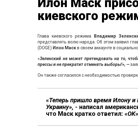
Илон Маск присо
киевского режи
Глава киевского режима
Владимир Зеленск
представлять волю народа. Об этом заявил г
(DOGE)
Илон Маск
в своем аккаунте в социально
«
Зеленский не может претендовать на то, что
прессы и не прекратит отменять выборы!», —
зая
Он также согласился с необходимостью провер
«
Теперь пришло время Илону и 
Украину», -
написал американск
что Маск кратко ответил: «
ОK
»