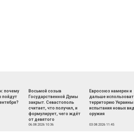
н: почему
Восьмой созыв
Евросоюз намерен и
 пойдут
Государственной Думы
дальше использоват
сентября?
закрыт. Севастополь
территорию Украины
считает, что получил, и
испытания новых ви
формулирует, чего ждёт
оружия
от девятого
06.08.2026 10:36
03.08.2026 11:45