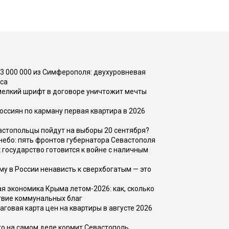
73 000 000 из Симферополя: двухуровневая
са
 мелкий шрифт в договоре уничтожит мечты
оссиян по карману первая квартира в 2026
вастопольцы пойдут на выборы 20 сентября?
, небо: пять фронтов губернатора Севастополя
 государство готовится к войне с наличным
ему в России ненависть к сверхбогатым — это
 экономика Крыма летом-2026: как, сколько
твие коммунальных благ
говая карта цен на квартиры в августе 2026
то на самом деле кормит Севастополь