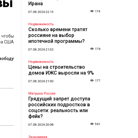
вы
Ирана
174
07.08.2026 22:15
Недвижимость
Сколько времени тратят
россияне на выбор
 чтобы
ипотечной программы?
ва США
176
07.08.2026 21:02
свободу
Недвижимость
Цены на строительство
домов ИЖС выросли на 9%
177
07.08.2026 21:00
Матушка Россия
Грядущий запрет доступа
российских подростков в
соцсети: реальность или
фейк?
561
07.08.2026 20:08
Экономика