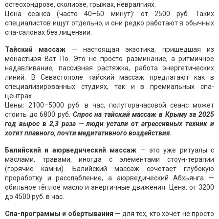
остеохондрозе, сколиозе, грыжах, невралгиях.
Цена сеанса (часто 40–60 минут): от 2500 руб. Таких
специалистов ищут отдельно, и они редко работают в обычных
спа-салонах без лицензии.
Тайский массаж
— настоящая экзотика, пришедшая из
монастыря Ват По. Это не просто разминание, а ритмичное
надавливание, пассивная растяжка, работа энергетических
линий. В Севастополе тайский массаж предлагают как в
специализированных студиях, так и в премиальных спа-
центрах.
Цены
:
2100–5000 руб. в час, полуторачасовой сеанс может
стоить до 6800 руб.
Спрос на тайский массаж в Крыму за 2025
год вырос в 2,3 раза — люди устали от агрессивных техник и
хотят плавного, почти медитативного воздействия.
Балийский и аюрведический массаж
— это уже ритуалы с
маслами, травами, иногда с элементами стоун-терапии
(горячие камни). Балийский массаж сочетает глубокую
проработку и расслабление, а аюрведический Абхьянга —
обильное тёплое масло и энергичные движения. Цена: от 3200
до 4500 руб. в час.
Спа-программы и обертывания
— для тех, кто хочет не просто