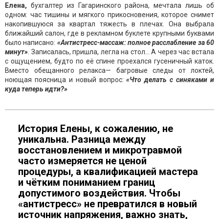
Елена,
бухгалтер из Гагаринского района, мечтала лишь об
одном: час тишины и мягкого прикосновения, которое снимет
накопившуюся за квартал тяжесть в плечах. Она выбрала
ближайший салон, где в рекламном буклете крупными буквами
было написано:
«Антистресс-массаж: полное расслабление за 60
минут»
. Записалась, пришла, легла на стол… А через час встала
с ощущением, будто по её спине проехался гусеничный каток.
Вместо обещанного релакса— багровые следы от локтей,
ноющая поясница и новый вопрос:
«Что делать с синяками и
куда теперь идти?»
История Елены, к сожалению, не
уникальна. Разница между
восстановлением и микротравмой
часто измеряется не ценой
процедуры, а квалификацией мастера
и чётким пониманием границ
допустимого воздействия. Чтобы
«антистресс» не превратился в новый
источник напряжения, важно знать,