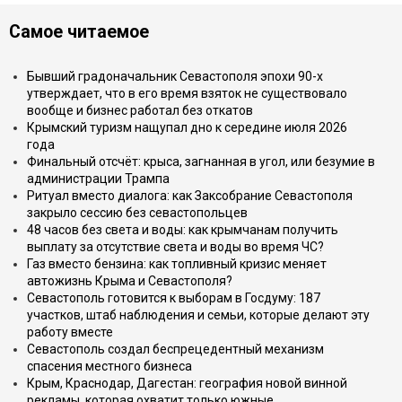
Самое читаемое
Бывший градоначальник Севастополя эпохи 90-х
утверждает, что в его время взяток не существовало
вообще и бизнес работал без откатов
Крымский туризм нащупал дно к середине июля 2026
года
Финальный отсчёт: крыса, загнанная в угол, или безумие в
администрации Трампа
Ритуал вместо диалога: как Заксобрание Севастополя
закрыло сессию без севастопольцев
48 часов без света и воды: как крымчанам получить
выплату за отсутствие света и воды во время ЧС?
Газ вместо бензина: как топливный кризис меняет
автожизнь Крыма и Севастополя?
Севастополь готовится к выборам в Госдуму: 187
участков, штаб наблюдения и семьи, которые делают эту
работу вместе
Севастополь создал беспрецедентный механизм
спасения местного бизнеса
Крым, Краснодар, Дагестан: география новой винной
рекламы, которая охватит только южные