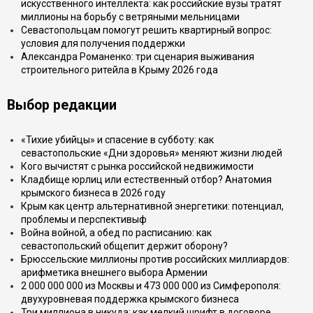
искусственного интеллекта: как российские вузы тратят
миллионы на борьбу с ветряными мельницами
Севастопольцам помогут решить квартирный вопрос:
условия для получения поддержки
Александра Романенко: три сценария выживания
строительного ритейла в Крыму 2026 года
Выбор редакции
«Тихие убийцы» и спасение в субботу: как
севастопольские «Дни здоровья» меняют жизни людей
Кого вычистят с рынка российской недвижимости
Кладбище юрлиц или естественный отбор? Анатомия
крымского бизнеса в 2026 году
Крым как центр альтернативной энергетики: потенциал,
проблемы и перспективыф
Война войной, а обед по расписанию: как
севастопольский общепит держит оборону?
Брюссельские миллионы против российских миллиардов:
арифметика внешнего выбора Армении
2 000 000 000 из Москвы и 473 000 000 из Симферополя:
двухуровневая поддержка крымского бизнеса
Три миллиона в никуда: как мелкий шрифт в договоре