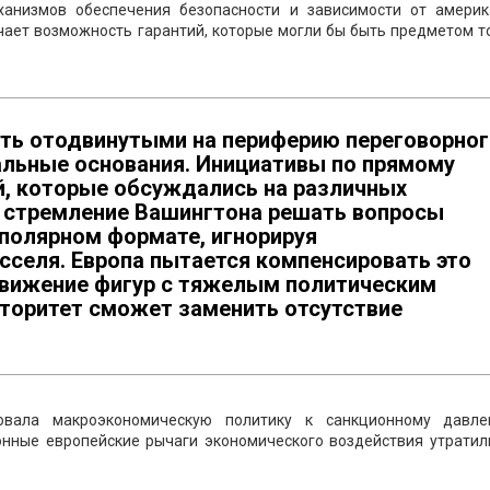
ханизмов обеспечения безопасности и зависимости от америк
ает возможность гарантий, которые могли бы быть предметом т
ыть отодвинутыми на периферию переговорно
альные основания. Инициативы по прямому
, которые обсуждались на различных
 стремление Вашингтона решать вопросы
иполярном формате, игнорируя
сселя. Европа пытается компенсировать это
движение фигур с тяжелым политическим
вторитет сможет заменить отсутствие
ровала макроэкономическую политику к санкционному давл
онные европейские рычаги экономического воздействия утратил