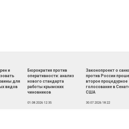
рен и
Бюрократия против
Законопроект о санк
зовать
оперативности: анализ
против России прош
раины для
нового стандарта
второе процедурное
ых видов
работы крымских
голосование в Сенат
чиновников
США
01.08.2026 12:35
30.07.2026 18:22