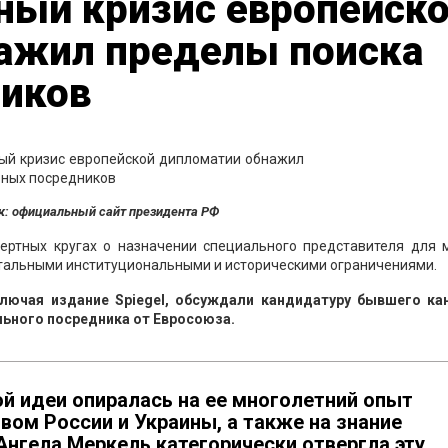
ный кризис европейск
ажил пределы поиска
иков
к: официальный сайт президента РФ
пертных кругах о назначении специального представителя для 
нтальными институциональными и историческими ограничениями.
ключая издание Spiegel, обсуждали кандидатуру бывшего ка
льного посредника от Евросоюза.
й идеи опиралась на ее многолетний опыт
вом России и Украины, а также на знание
Ангела Меркель категорически отвергла эту