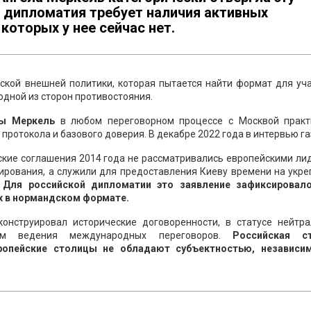
я дипломатия требует наличия активных
которых у нее сейчас нет.
ской внешней политики, которая пытается найти формат для уч
одной из сторон противостояния.
лы Меркель
в любом переговорном процессе с Москвой практ
ротокола и базового доверия. В декабре 2022 года в интервью га
нские соглашения 2014 года не рассматривались европейскими л
лирования, а служили для предоставления Киеву времени на укр
.
Для российской дипломатии это заявление зафиксировал
 в нормандском формате.
онструировал исторические договоренности, в статусе нейтра
ам ведения международных переговоров.
Российская с
вропейские столицы не обладают субъектностью, независи