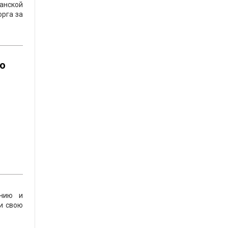
анской
орга за
го
ению и
и свою