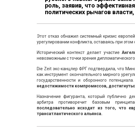
роль, заявив, что эффективна
политических рычагов власти, 
Этот отказ обнажил системный кризис европей
урегулировании конфликта, оставаясь при этом 
Исторический контекст делает участие
Анге
невозможным с точки зрения дипломатического п
Die Zeit экс-канцлер ФРГ подтвердила, что Ми
как инструмент окончательного мирного урегу
государственности и оборонного потенциала
недостижимости компромиссов, достигнутых
Назначение фигуранта, который публично дек
арбитра противоречит базовым принцип
последовательно исходит из того, что е
трансатлантического альянса.