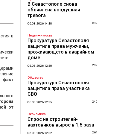
В Севастополе снова
объявлена воздушная
тревога
682
06.08.2026 14:48
астия в
Недвижимость
Прокуратура Севастополя
защитила права мужчины,
проживающего в аварийном
ически
доме
зете.
239
06.08.2026 12:38
идерами
епление
Общество
о факт
Прокуратура Севастополя
защитила права участника
СВО
льного
торона
240
06.08.2026 12:35
мой от
Экономика
Спрос на строителей-
вахтовиков вырос в 1,5 раза
264
06.08.2026 12:32