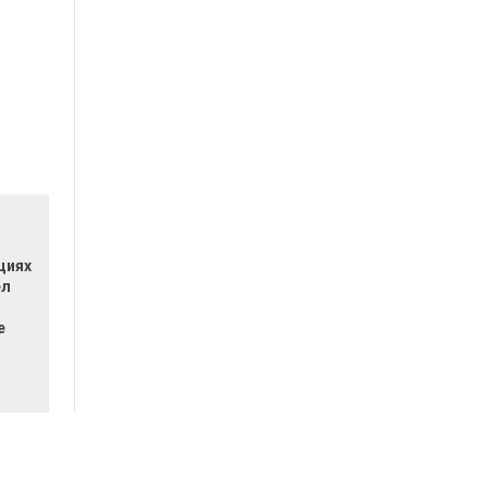
циях
ел
е