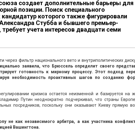
осоюза создает дополнительные барьеры для
орной позиции. Поиск специального
 кандидатур которого также фигурировали
Александра Стубба и бывшего премьер-
 требует учета интересов двадцати семи
и через фильтр национального вето и внутриполитических диску
ициально заявила, что Брюссель определит своего предста
трирует готовность к мирному процессу. Этот подход пер
рируя необходимость проактивных шагов по созданию фо
егулировании кризиса остается неизменной и базируется на ж
Владимир Путин неоднократно подчеркивал, что страны Европе
льных посредников, поскольку они оказывают Киеву прямую во
пу не как независимого арбитра, а как участника конфликт
ицией Вашингтона.