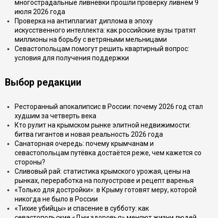
многострадальные ливнёвки прошли проверку ливнем 9
июля 2026 года
Проверка на антиплагиат диплома в эпоху
искусственного интеллекта: как российские вузы тратят
миллионы на борьбу с ветряными мельницами
Севастопольцам помогут решить квартирный вопрос:
условия для получения поддержки
Выбор редакции
Ресторанный апокалипсис в России: почему 2026 год стал
худшим за четверть века
Кто рулит на крымском рынке элитной недвижимости:
битва гигантов и новая реальность 2026 года
Санаторная очередь: почему крымчанам и
севастопольцам путёвка достаётся реже, чем кажется со
стороны?
Сливовый рай: статистика крымского урожая, цены на
рынках, переработка на полуострове и рецепт варенья
«Только для достройки»: в Крыму готовят меру, которой
никогда не было в России
«Тихие убийцы» и спасение в субботу: как
севастопольские «Дни здоровья» меняют жизни людей