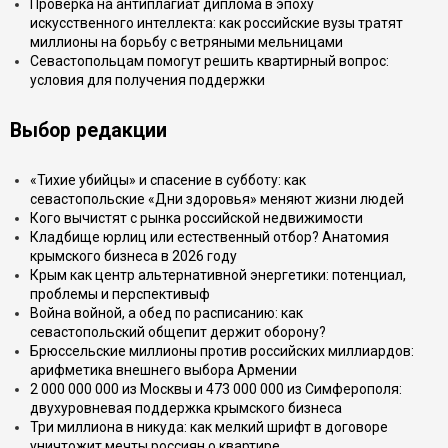
Проверка на антиплагиат диплома в эпоху
искусственного интеллекта: как российские вузы тратят
миллионы на борьбу с ветряными мельницами
Севастопольцам помогут решить квартирный вопрос:
условия для получения поддержки
Выбор редакции
«Тихие убийцы» и спасение в субботу: как
севастопольские «Дни здоровья» меняют жизни людей
Кого вычистят с рынка российской недвижимости
Кладбище юрлиц или естественный отбор? Анатомия
крымского бизнеса в 2026 году
Крым как центр альтернативной энергетики: потенциал,
проблемы и перспективыф
Война войной, а обед по расписанию: как
севастопольский общепит держит оборону?
Брюссельские миллионы против российских миллиардов:
арифметика внешнего выбора Армении
2 000 000 000 из Москвы и 473 000 000 из Симферополя:
двухуровневая поддержка крымского бизнеса
Три миллиона в никуда: как мелкий шрифт в договоре
уничтожит мечты россиян о квартире