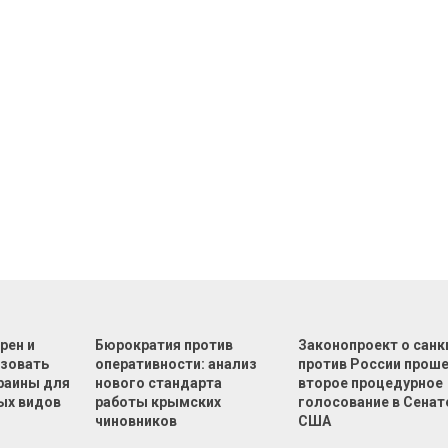
рен и
Бюрократия против
Законопроект о санк
зовать
оперативности: анализ
против России прош
раины для
нового стандарта
второе процедурное
ых видов
работы крымских
голосование в Сенат
чиновников
США