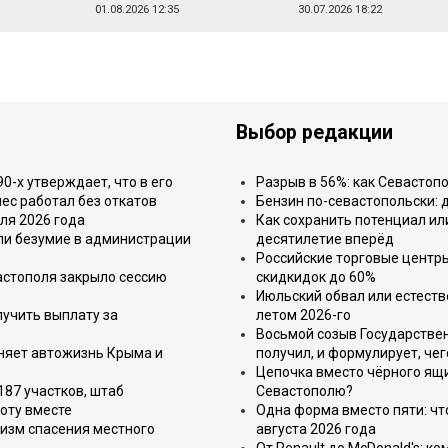
01.08.2026 12:35
30.07.2026 18:22
Выбор редакции
-х утверждает, что в его
Разрыв в 56%: как Севастоп
ес работал без откатов
Бензин по-севастопольски: 
ля 2026 года
Как сохранить потенциал ил
или безумие в администрации
десятилетие вперёд
Российские торговые центр
астополя закрыло сессию
скидкидок до 60%
Июльский обвал или естеств
лучить выплату за
летом 2026-го
Восьмой созыв Государствен
еняет автожизнь Крыма и
получил, и формулирует, чег
Цепочка вместо чёрного ящи
187 участков, штаб
Севастополю?
оту вместе
Одна форма вместо пяти: чт
изм спасения местного
августа 2026 года