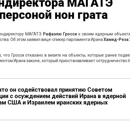
ендиректора МАГАТЭ
персоной нон грата
 гендиректору МАГАТЭ
Рафаэлю Гросси
к своим ядерным объекта
ства. Об этом заявил вице-спикер парламента Ирана
Хамид-Реза
 что Гросси отказано в визите на объекты, которые ранее подв
ентом Ирана законе, который приостанавливает сотрудничество 
 что он содействовал принятию Советом
ии с осуждением действий Ирана в ядерной
ам США и Израилем иранских ядерных