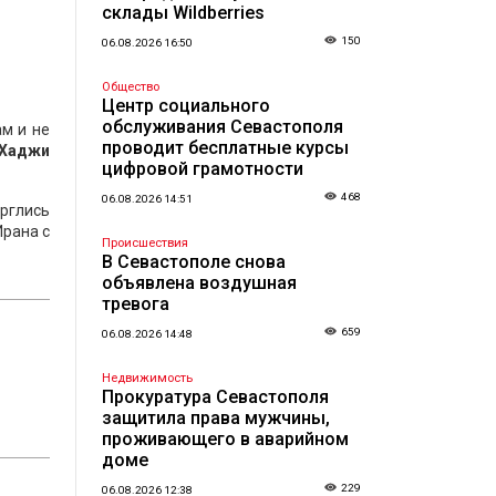
склады Wildberries
150
06.08.2026 16:50
Общество
Центр социального
обслуживания Севастополя
м и не
проводит бесплатные курсы
 Хаджи
цифровой грамотности
468
06.08.2026 14:51
ерглись
Ирана с
Происшествия
В Севастополе снова
объявлена воздушная
тревога
659
06.08.2026 14:48
Недвижимость
Прокуратура Севастополя
защитила права мужчины,
проживающего в аварийном
доме
229
06.08.2026 12:38