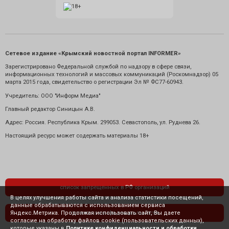
Сетевое издание «Крымский новостной портал INFORMER»
Зарегистрировано Федеральной службой по надзору в сфере связи,
информационных технологий и массовых коммуникаций (Роскомнадзор) 05
марта 2015 года, свидетельство о регистрации Эл № ФС77-60943.
Учредитель: ООО "Информ Медиа"
Главный редактор Синицын А.В.
Адрес: Россия. Республика Крым. 299053. Севастополь, ул. Руднева 26.
Настоящий ресурс может содержать материалы 18+
список запрещенных в РФ организаций
В целях улучшения работы сайта и анализа статистики посещений,
данные обрабатываются с использованием сервиса
Яндекс.Метрика. Продолжая использовать сайт, Вы даете
политика конфиденциальности
согласие на обработку файлов cookie (пользовательских данных),
которые указаны в
Политике конфиденциальности и обработки