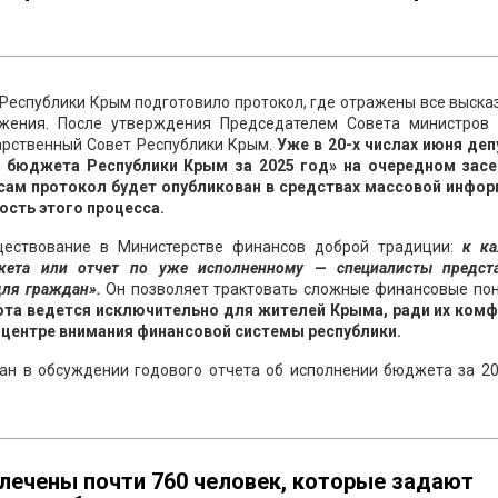
Республики Крым подготовило протокол, где отражены все выск
жения. После утверждения Председателем Совета министров
арственный Совет Республики Крым.
Уже в 20-х числах июня деп
и бюджета Республики Крым за 2025 год» на очередном засе
 сам протокол будет опубликован в средствах массовой инфор
ость этого процесса.
ществование в Министерстве финансов доброй традиции:
к к
ета или отчет по уже исполненному — специалисты предст
ля граждан».
Он позволяет трактовать сложные финансовые пон
бота ведется исключительно для жителей Крыма, ради их комф
 центре внимания финансовой системы республики.
чан в обсуждении годового отчета об исполнении бюджета за 20
овлечены почти 760 человек, которые задают