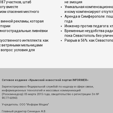
187 участков, штаб
не эмоция
оту вместе
Уникальная компенсационная
изм спасения местного
и кому компенсируют отсутс
Аренда в Симферополе: поша
 винной рекламы, которая
года
итории
Инженер против педагога: к
 многострадальные ливнёвки
Временные неудобства ради 
пока Севастополь без уличн
усственного интеллекта: как
Разрыв в 56%: как Севастоп
 с ветряными мельницами
вопрос: условия для
Сетевое издание «Крымский новостной портал INFORMER»
Зарегистрировано Федеральной службой по надзору в сфере связи,
информационных технологий и массовых коммуникаций
(Роскомнадзор) 05 марта 2015 года, свидетельство о регистрации Эл №
ФС77-60943.
Учредитель: ООО "Информ Медиа"
Главный редактор Синицын А.В.