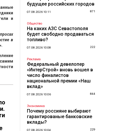
будущее российских городов
ванные
871
07.08.2026 10:11
удники
тели и
Общество
На каких АЗС Севастополя
будет свободно продаваться
просах
топливо?
стие в
».
222
07.08.2026 10:08
еление
Реклама
 самим
Федеральный девелопер
тности
«ИнтерСтрой» вновь вошел в
число финалистов
национальной премии «Наш
вклад»
844
07.08.2026 10:06
ло
Экономика
и.
Почему россияне выбирают
ти
гарантированые банковские
вклады?
е
229
07.08.2026 10:04