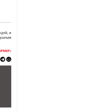
дей, и
душным
ОРМЕР»