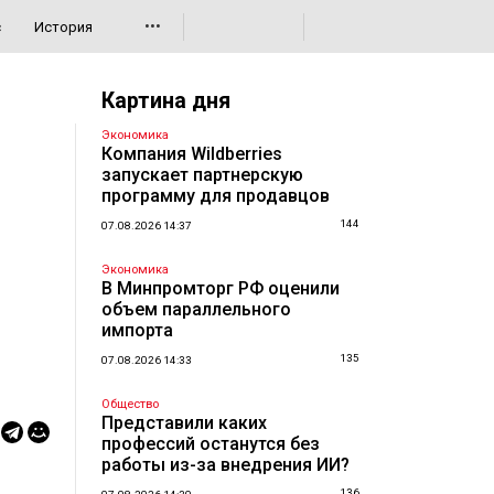
•••
с
История
Картина дня
Экономика
Компания Wildberries
запускает партнерскую
программу для продавцов
144
07.08.2026 14:37
Экономика
В Минпромторг РФ оценили
объем параллельного
импорта
135
07.08.2026 14:33
Общество
Представили каких
профессий останутся без
работы из-за внедрения ИИ?
136