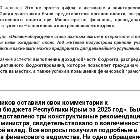
60 человек.
Это не просто цифра, а активные и заинтересо
 Среди участников были представители органов власти, сотр
ственного совета при Министерстве финансов, преподава
 студенты — энергичная и прогрессивная молодёжь.
ула:
«Онлайн-обсуждение стало важным шагом к открытости в во
и наши ожидания: около 760 жителей полуострова приняли уча
блики и какие шаги можно предпринять для дальнейшего улучшения
разные аспекты:
выполнение доходной части бюджета, распред
ициативного бюджетирования, которое позволяет гражданам
ств на местах, а также успехи в повышении финансовой грамо
ников оставили свои комментарии к
и бюджета Республики Крым за 2025 год». Бы
редставлено три конструктивные рекомендаци
 министра, свидетельствовало о вовлечённос
ой вклад. Все вопросы получили подробные и
ов финансового ведомства. Ни одно обращени