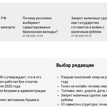
г РФ
Почему россияне
Запрет наличных сде
м
выбирают
как государство
 импорта
гарантированые
готовится к войне с
банковские вклады?
наличным рублём
07.08.2026 10:04
07.08.2026 09:32
Выбор редакции
-х утверждает, что в его
Разрыв поколений: кому из р
ес работал без откатов
году
ля 2026 года
Голос не онлайн: почему се
или безумие в администрации
Топливо, свет, дороги, дети
Запрет наличных сделок: как
еняет автожизнь Крыма и
рублём
От зависти к структуре: поч