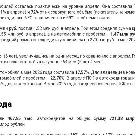
обилей осталась практически на уровне апреля. Она составила
1% в апреле) и
72%
от их совокупного объёма (показатель не изме
риходилось 67% от количества и 69% от объёма выдач.
млн руб
.
против 1,52 млн руб. в апреле. При этом средняя сумма 
1,55 млн руб. в апреле), а на автомобили с пробегом –
1
,
4
7
млн ру
редний размер автокредита увеличился на 270 тыс. руб.: в мае 20
с.
(6 лет), увеличившись на один месяц по сравнению с апрелем. 
тот показатель был на уровне 64 мес. (5 лет 4 мес.).
втомобиля в мае 2026 года составила
1
7,5
7
%
. Для владельцев нов
автомобилей с пробегом –
2
2
,
70
%
. В апреле ПСК в автокредитован
,54% для подержанных. В мае 2025 года средневзвешенная ПСК в с
ода
или
467
,
85
тыс.
автокредитов на общую сумму
721,38
млрд
млрд рублей.
ода количество выдач выросло на
1
6
%
, объём – на
42
%
: с января