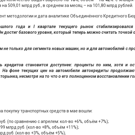
на 509,01 млрд руб., в среднем за месяц – на 101,80 млрд рублей.
ент методологии и дата аналитике Объединённого Кредитного Бю
ошлого года и I квартале текущего рынок стабилизировался
н достиг базового уровня, который теперь можно считать точкой 
 не только для сегмента новых машин, но и для автомобилей с пр
 кредитов становится доступнее: проценты по ним, хотя и ос
. На фоне текущих цен на автомобили автокредиты продолжаю
торынка, несмотря на то что о его полноценном восстановлении г
а покупку транспортных средств в мае вошли:
руб. (по сравнению с апрелем: кол-во +6%, объём +7%);
,99 млрд руб. (кол-во +8%, объём +11%);
лрд руб. (кол-во +3%, объём +5%);