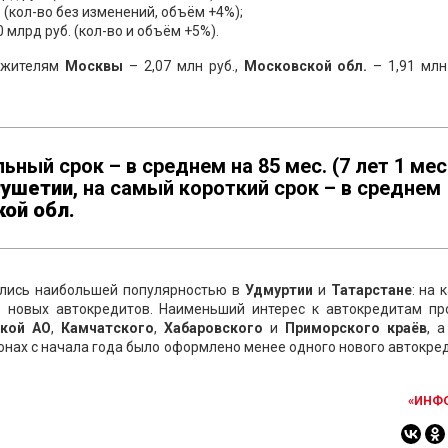
. (кол-во без изменений, объём +4%);
0 млрд руб. (кол-во и объём +5%).
 жителям
Москвы
– 2,07 млн руб.,
Московской обл.
– 1,91 млн
ый срок – в среднем на 85 мес. (7 лет 1 мес
ушетии
, на самый короткий срок – в среднем
кой обл
.
ались наибольшей популярностью в
Удмуртии
и
Татарстане
: на
6 новых автокредитов. Наименьший интерес к автокредитам пр
кой АО
,
Камчатского
,
Хабаровского
и
Приморского краёв
, 
гионах с начала года было оформлено менее одного нового автокре
«ИНФ