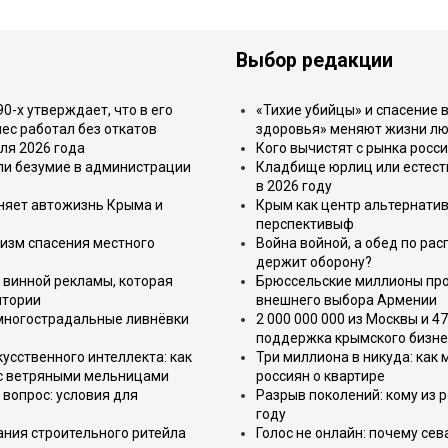
Выбор редакции
-х утверждает, что в его
«Тихие убийцы» и спасение в
ес работал без откатов
здоровья» меняют жизни л
ля 2026 года
Кого вычистят с рынка росс
или безумие в администрации
Кладбище юрлиц или естест
в 2026 году
еняет автожизнь Крыма и
Крым как центр альтернатив
перспективыф
изм спасения местного
Война войной, а обед по ра
держит оборону?
 винной рекламы, которая
Брюссельские миллионы про
итории
внешнего выбора Армении
 многострадальные ливнёвки
2 000 000 000 из Москвы и 4
поддержка крымского бизне
усственного интеллекта: как
Три миллиона в никуда: как
 с ветряными мельницами
россиян о квартире
вопрос: условия для
Разрыв поколений: кому из р
году
ния строительного ритейла
Голос не онлайн: почему се