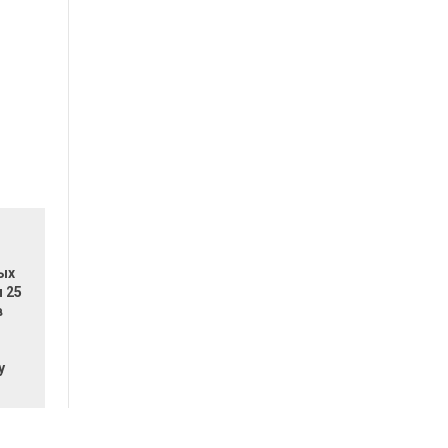
ых
 25
в
у