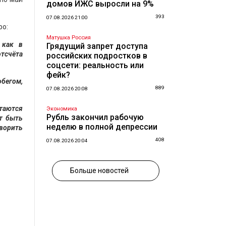
домов ИЖС выросли на 9%
393
07.08.2026 21:00
ро:
Матушка Россия
 как в
Грядущий запрет доступа
отсчёта
российских подростков в
соцсети: реальность или
фейк?
обегом,
889
07.08.2026 20:08
таются
Экономика
Рубль закончил рабочую
т быть
неделю в полной депрессии
оворить
408
07.08.2026 20:04
Больше новостей