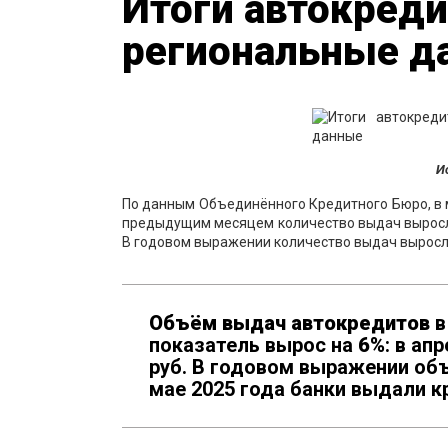
Итоги автокреди
региональные д
И
По данным Объединённого Кредитного Бюро, в
предыдущим месяцем количество выдач вырос
В годовом выражении количество выдач вырос
О
бъём
выдач
авто
кредитов
в
показатель вырос на
6
%
: в ап
руб. В годовом выражении об
мае 2025 года банки выдали к