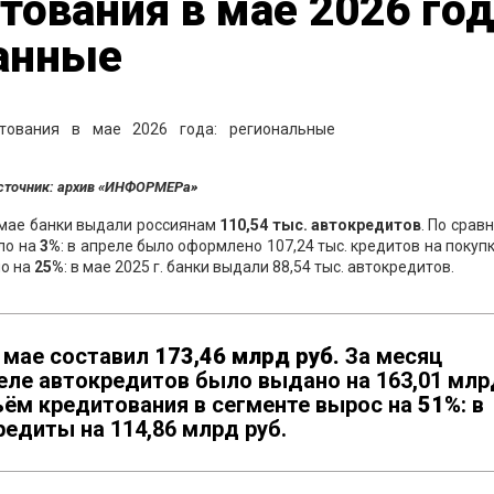
тования в мае 2026 год
анные
сточник: архив «ИНФОРМЕРа»
 мае банки выдали россиянам
1
10,54
тыс. автокредитов
. По срав
ло на
3
%
: в апреле было оформлено 107,24 тыс. кредитов на покупк
ло на
2
5
%
: в мае 2025 г. банки выдали 88,54 тыс. автокредитов.
 мае составил
1
7
3,
46
млрд руб.
За месяц
реле автокредитов было выдано на 163,01 млр
ъём кредитования в сегменте вырос на
51
%
: в
редиты на 114,86 млрд руб.