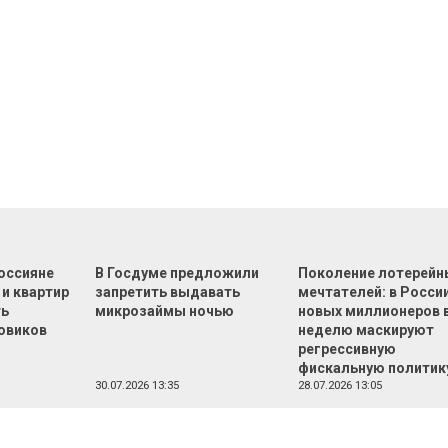
оссияне
В Госдуме предложили
Поколение лотерейн
 и квартир
запретить выдавать
мечтателей: в России
ть
микрозаймы ночью
новых миллионеров 
овиков
неделю маскируют
регрессивную
фискальную политик
30.07.2026 13:35
28.07.2026 13:05