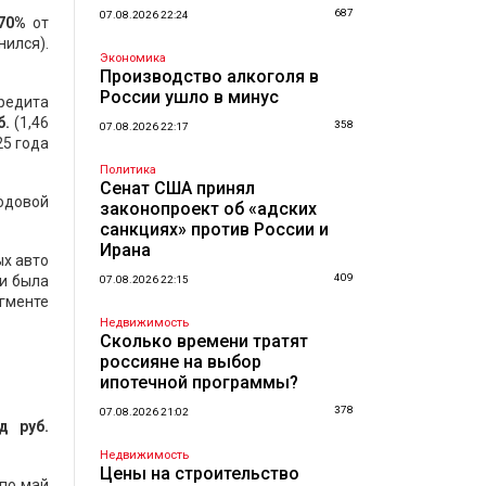
687
07.08.2026 22:24
70%
от
нился).
Экономика
Производство алкоголя в
России ушло в минус
кредита
б
.
(1,46
358
07.08.2026 22:17
25 года
Политика
Сенат США принял
Годовой
законопроект об «адских
санкциях» против России и
Ирана
ых авто
409
ии была
07.08.2026 22:15
егменте
Недвижимость
Сколько времени тратят
россияне на выбор
ипотечной программы?
378
07.08.2026 21:02
 руб
.
Недвижимость
Цены на строительство
 по май