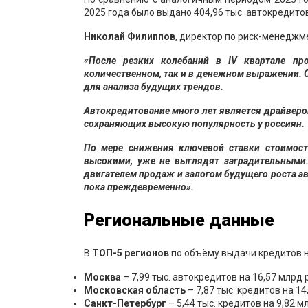
2025 года было выдано 404,96 тыс. автокредитов 
Николай Филиппов
, директор по риск-менеджм
«После резких колебаний в IV квартале пр
количественном, так и в денежном выражении. О
для анализа будущих трендов.
Автокредитование много лет является драйвером
сохраняющих высокую популярность у россиян.
По мере снижения ключевой ставки стоимость
высокими, уже не выглядят заградительными
двигателем продаж и залогом будущего роста ав
пока преждевременно».
Региональные данные
В
ТОП-5 регионов
по объёму выдачи кредитов н
Москва
– 7,99 тыс. автокредитов на 16,57 млрд 
Московская обл
асть
– 7,87 тыс. кредитов на 14
Санкт-Петербург
– 5,44 тыс. кредитов на 9,82 м