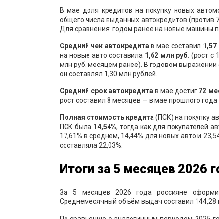
В мае доля кредитов на покупку новых автом
общего числа выданных автокредитов (против 7
Для сравнения: годом ранее на новые машины п
Средний чек автокредита
в мае составил
1
,
5
7
на новые авто составила
1,
62
млн руб
.
(рост с 
млн руб. месяцем ранее). В годовом выражении с
он составлял 1,30 млн рублей.
Средний срок
автокредита
в мае достиг
72 ме
рост составил 8 месяцев — в мае прошлого года э
Полная стоимость кредита
(ПСК) на покупку а
ПСК была
1
4,5
4
%
, тогда как для покупателей 
17,61% в среднем, 14,44% для новых авто и 23
составляла 22,03%.
Итог
и
за
5
месяц
ев
2026 г
За 5 месяцев 2026 года россияне оформ
Среднемесячный объём выдач составил 144,28 
По сравнению с аналогичным периодом 2025 г