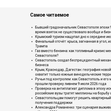
Самое читаемое
Бывший градоначальник Севастополя эпохи 90
время взяток не существовало вообще и бизн
Крымский туризм нащупал дно к середине ию
Финальный отсчёт: крыса, загнанная в угол, 
Трампа
Газ вместо бензина: как топливный кризис м
Севастополя?
Севастополь создал беспрецедентный механ
бизнеса
Крым, Краснодар, Дагестан: география новой
охватит только южные винодельческие терр
Ручьи под контролем: как Севастополь и его
прошли проверку ливнем 9 июля 2026 года
Проверка на антиплагиат диплома в эпоху иск
российские вузы тратят миллионы на борьбу
Севастопольцам помогут решить квартирный 
получения поддержки
Александра Романенко: три сценария выжива