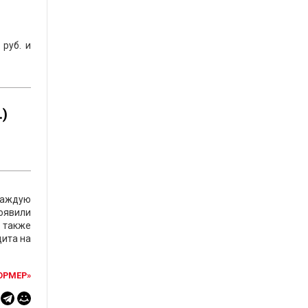
 руб. и
.)
 каждую
оявили
а также
дита на
ОРМЕР»