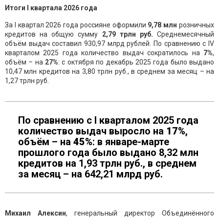
Итог
и
I
квартала
2026 года
За I квартал 2026 года россияне оформили
9,78
млн
розничных
кредитов на общую сумму
2,79
трлн
руб.
Среднемесячный
объём выдач составил 930,97 млрд рублей. По сравнению с IV
кварталом 2025 года количество выдач сократилось на
7
%
,
объём – на
27
%
: с октября по декабрь 2025 года было выдано
10,47 млн кредитов на 3,80 трлн руб., в среднем за месяц – на
1,27 трлн руб.
По сравнению с I кварталом 2025 года
количество выдач выросло на
17
%
,
объём – на
45
%
: в январе-марте
прошлого года было выдано 8,32 млн
кредитов на 1,93 трлн руб., в среднем
за месяц – на 642,21 млрд руб.
Михаил Алексин
, генеральный директор Объединённого