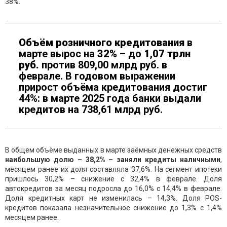
38%.
Объём
розничного
кредитования
в
марте вырос на
32%
– до
1,07 трлн
руб.
против 809,00 млрд руб. в
феврале. B годовом выражении
прирост объёма кредитования достиг
44%: в марте 2025 года банки выдали
кредитов на 738,61 млрд руб.
B общем объёме выданных в марте заёмных денежных средств
наибольшую долю
–
3
8,
2
%
–
занял
и кредиты наличными
,
месяцем ранее их доля составляла 37,6%. На сегмент ипотеки
пришлось 30,2% – снижение с 32,4% в феврале. Доля
автокредитов за месяц подросла до 16,0% с 14,4% в феврале.
Доля кредитных карт не изменилась – 14,3%. Доля РOS-
кредитов показала незначительное снижение до 1,3% с 1,4%
месяцем ранее.