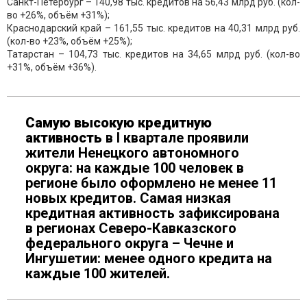
Санкт-Петербург – 140,98 тыс. кредитов на 56,43 млрд руб. (кол-
во +26%, объём +31%);
Краснодарский край – 161,55 тыс. кредитов на 40,31 млрд руб.
(кол-во +23%, объём +25%);
Татарстан – 104,73 тыс. кредитов на 34,65 млрд руб. (кол-во
+31%, объём +36%).
С
ам
ую
высок
ую
кредитн
ую
активность
в I квартале проявили
жители Ненецкого автономного
округа: на каждые 100 человек в
регионе было оформлено не менее 11
новых кредитов. Самая низкая
кредитная активность зафиксирована
в регионах Северо-Кавказского
федерального округа – Чечне и
Ингушетии: менее одного кредита на
каждые 100 жителей.