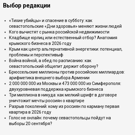
Выбор редакции
«Тихие убийцы» и спасение в субботу: как
севастопольские «Дни здоровья» меняют жизни людей
Кого вычистят с рынка российской недвижимости
Кладбище юрлиц или естественный отбор? Анатомия
крымского бизнеса в 2026 году
Крым как центр альтернативной энергетики: потенциал,
проблемы и перспективыф
Война войной, а обед по расписанию: как
севастопольский общепит держит оборону?
Брюссельские миллионы против российских миллиардов:
арифметика внешнего выбора Армении
2 000 000 000 из Москвы и 473 000 000 из Симферополя:
двухуровневая поддержка крымского бизнеса
Три миллиона в никуда: как мелкий шрифт в договоре
уничтожит мечты россиян о квартире
Разрыв поколений: кому из россиян по карману первая
квартира в 2026 году
Голос не онлайн: почему севастопольцы пойдут на
выборы 20 сентября?