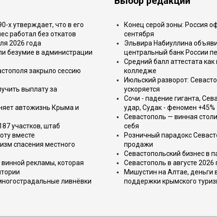
Выбор редакции
-х утверждает, что в его
Конец серой зоны: Россия о
ес работал без откатов
сентября
ля 2026 года
Эльвира Набиуллина объявил
или безумие в администрации
центральный банк России п
Средний балл аттестата как 
астополя закрыло сессию
колледже
Июльский разворот: Севаст
лучить выплату за
ускоряется
Сочи - падение гиганта, Сев
еняет автожизнь Крыма и
удар, Судак - феномен +45%
Севастополь — винная столи
187 участков, штаб
себя
оту вместе
Розничный парадокс Севасто
изм спасения местного
продажи
Севастопольский бизнес в па
 винной рекламы, которая
Севастополь в августе 2026
итории
Мишустин на Алтае, деньги 
 многострадальные ливнёвки
поддержки крымского тури