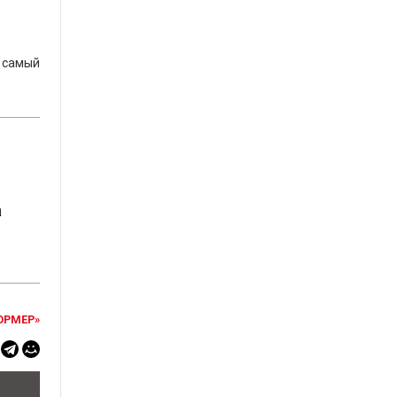
, самый
а
ОРМЕР»