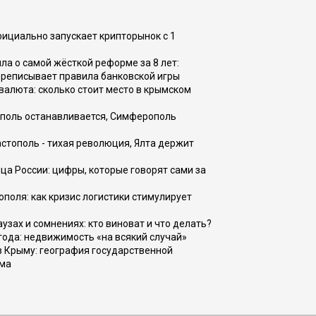
фициально запускает крипторынок с 1
а о самой жёсткой реформе за 8 лет:
ереписывает правила банковской игры
валюта: сколько стоит место в крымском
ополь останавливается, Симферополь
астополь - тихая революция, Ялта держит
ца России: цифры, которые говорят сами за
поля: как кризис логистики стимулирует
узах и сомнениях: кто виноват и что делать?
 года: недвижимость «на всякий случай»
в Крыму: география государственной
зма