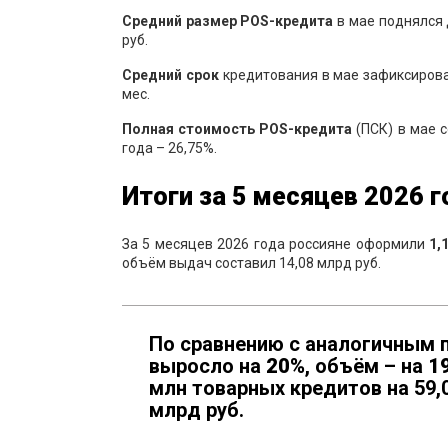
Средний
размер
POS
-кредита
в мае поднялся
руб.
С
редний
срок
кредитования в мае зафиксирован 
мес.
Полная
стоимость
POS
-
кредита
(ПСК) в мае 
года – 26,75%.
Итог
и
за
5
месяц
ев
2026 г
За 5 месяцев 2026 года россияне оформили
1,
объём выдач составил 14,08 млрд руб.
По сравнению с аналогичным 
выросло на
20
%
, объём – на
1
млн товарных кредитов на 59,0
млрд руб.