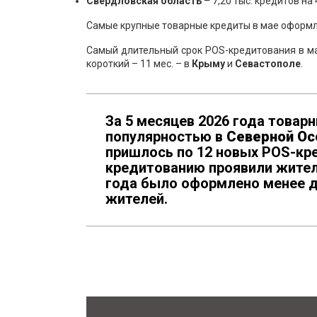
Свердловская обл
асть
– 7,20 тыс. кредитов на
Самые крупные товарные кредиты в мае оформ
Самый длительный срок POS-кредитования в м
короткий – 11 мес. – в
Крыму
и
Севастополе
.
За 5 месяцев 2026 года това
популярностью в
Северной Ос
пришлось по 12 новых POS-кр
кредитованию проявили жите
года было оформлено менее д
жителей.