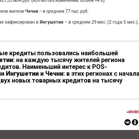
 427,55 млн руб. (кол-во без изменений, объём +4%).
ляли жители
Чечни
– в среднем 77 тыс. руб.
ае зафиксирован в
Ингушетии
– в среднем 29 мес. (2 года 5 мес.)
рные кредиты пользовались наибольшей
етии
: на каждую тысячу жителей региона
едитов. Наименьший интерес к POS-
ли
Ингушетии
и
Чечни
: в этих регионах с начал
вух новых товарных кредитов на тысячу
«ИНФ