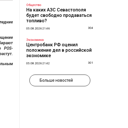
Общество
На каких АЗС Севастополя
будет свободно продаваться
топливо?
следние
304
05.08.2026 21:46
ещение
Экономика
бирают
Центробанк РФ оценил
е POS-
положение дел в российской
растут.
экономике
301
ельным
05.08.2026 21:42
Больше новостей