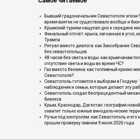
Самое читаемое
Бывший градоначальник Севастополя эпохи 90
время взяток не существовало вообще и бизн
Крымский туризм нащупал дно к середине ию
Финальный отсчёт: крыса, загнанная в угол, 
Трампа
Ритуал вместо диалога: как Заксобрание Сев
без севастопольцев
48 часов без света и воды: как крымчанам по
отсутствие света и воды во время ЧС?
Газ вместо бензина: как топливный кризис м
Севастополя?
Севастополь готовится к выборам в Госдуму: 
наблюдения и семьи, которые делают эту раб
Севастополь создал беспрецедентный механ
бизнеса
Крым, Краснодар, Дагестан: география новой
охватит только южные винодельческие терр
Ручьи под контролем: как Севастополь и его
прошли проверку ливнем 9 июля 2026 года