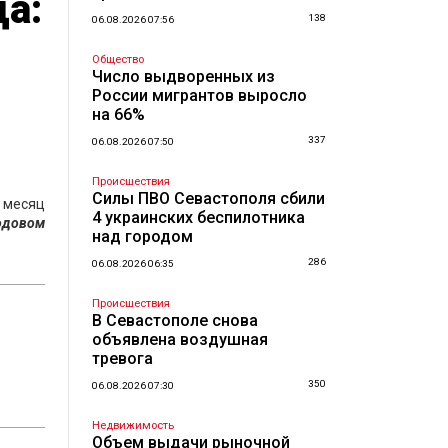
да:
138
06.08.2026 07:56
Общество
Число выдворенных из
России мигрантов выросло
на 66%
337
06.08.2026 07:50
Происшествия
Силы ПВО Севастополя сбили
а месяц
4 украинских беспилотника
одовом
над городом
286
06.08.2026 06:35
Происшествия
В Севастополе снова
объявлена воздушная
тревога
350
06.08.2026 07:30
Недвижимость
Объем выдачи рыночной