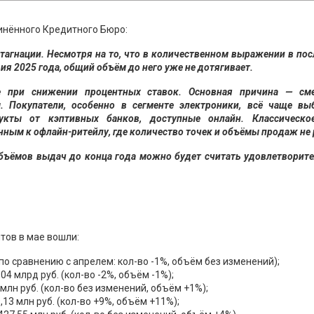
инённого Кредитного Бюро:
агнации. Несмотря на то, что в количественном выражении в по
дия 2025 года, общий объём до него уже не дотягивает.
е при снижении процентных ставок. Основная причина — см
. Покупатели, особенно в сегменте электроники, всё чаще вы
укты от кэптивных банков, доступные онлайн. Классическо
нным к офлайн-ритейлу, где количество точек и объёмы продаж не 
объёмов выдач до конца года можно будет считать удовлетворит
тов в мае вошли:
 (по сравнению с апрелем: кол-во -1%, объём без изменений);
,04 млрд руб. (кол-во -2%, объём -1%);
 млн руб. (кол-во без изменений, объём +1%);
,13 млн руб. (кол-во +9%, объём +11%);