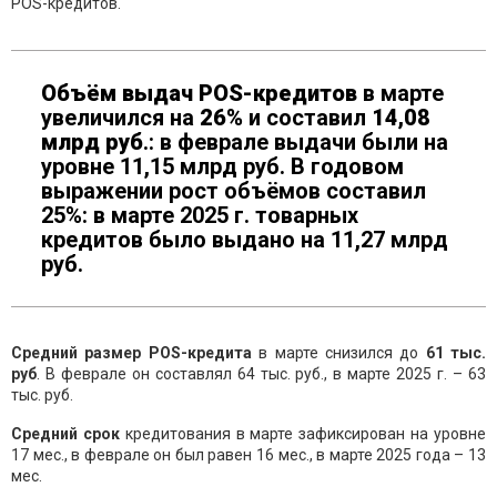
POS-кредитов.
Объём
выдач
POS
-кредитов
в марте
увеличился на
2
6
%
и составил
1
4,08
млрд
руб
.: в феврале выдачи были на
уровне 11,15 млрд руб. В годовом
выражении рост объёмов составил
25%: в марте 2025 г. товарных
кредитов было выдано на 11,27 млрд
руб.
Средний
размер
POS
-кредита
в марте снизился до
6
1
тыс.
руб
. В феврале он составлял 64 тыс. руб., в марте 2025 г. – 63
тыс. руб.
С
редний
срок
кредитования в марте зафиксирован на уровне
17 мес., в феврале он был равен 16 мес., в марте 2025 года – 13
мес.