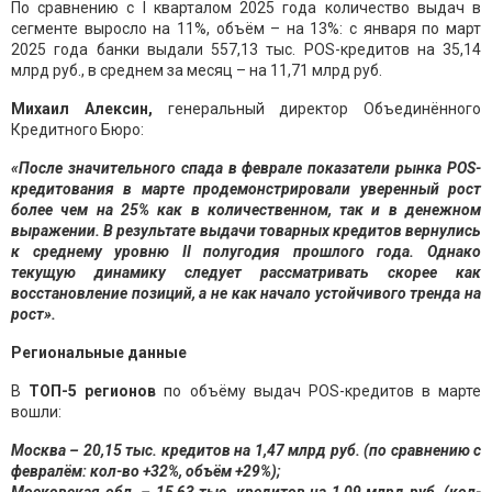
По сравнению с I кварталом 2025 года количество выдач в
сегменте выросло на 11%, объём – на 13%: с января по март
2025 года банки выдали 557,13 тыс. POS-кредитов на 35,14
млрд руб., в среднем за месяц – на 11,71 млрд руб.
Михаил
Алексин,
генеральный директор Объединённого
Кредитного Бюро:
«После значительного спада в феврале показатели рынка POS-
кредитования в марте продемонстрировали уверенный рост
более чем на 25% как в количественном, так и в денежном
выражении. В результате выдачи товарных кредитов вернулись
к среднему уровню II полугодия прошлого года. Однако
текущую динамику следует рассматривать скорее как
восстановление позиций, а не как начало устойчивого тренда на
рост».
Региональные данные
В
ТОП
-5
регионов
по объёму выдач POS-кредитов в марте
вошли:
Москва – 20,15 тыс. кредитов на 1,47 млрд руб. (по сравнению с
февралём: кол-во +32%, объём +29%);