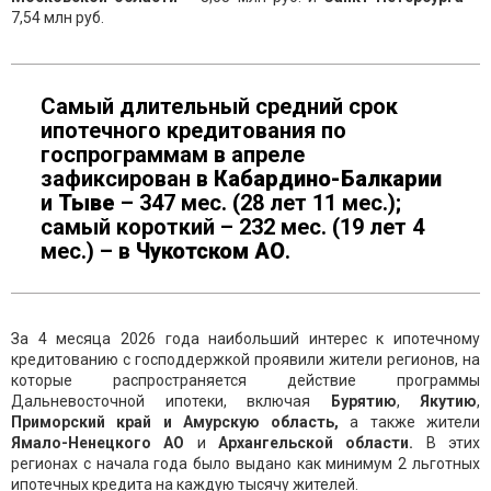
7,54 млн руб.
Самый длительный средний срок
ипотечного кредитования по
госпрограммам в апреле
зафиксирован в
Кабардино-Балкарии
и
Тыве
– 347 мес. (28 лет 11 мес.);
самый короткий – 232 мес. (19 лет 4
мес.) – в
Чукотском АО
.
За 4 месяца 2026 года наибольший интерес к ипотечному
кредитованию с господдержкой проявили жители регионов, на
которые распространяется действие программы
Дальневосточной ипотеки, включая
Буряти
ю
,
Якути
ю
,
Приморск
ий
край
и
Амурск
ую
област
ь,
а также жители
Ямало-Ненецкого
АО
и
Архангельской
области.
В этих
регионах с начала года было выдано как минимум 2 льготных
ипотечных кредита на каждую тысячу жителей.