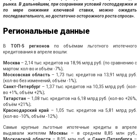
рынка. В дальнейшем, при сохранении условий господдержки и
по мере снижения ключевой ставки, можно ожидать
последовательного, но достаточно осторожного роста спроса».
Региональные данные
В
ТОП-5 регионов
по объёмам льготного ипотечного
кредитования в апреле вошли:
Москва
– 2,14 тыс. кредитов на 18,96 млрд руб. (по сравнению с
мартом: кол-во и объём -7%);
Московская обл
асть
– 1,73 тыс. кредитов на 13,91 млрд руб.
(кол-во без изменений, объём -1%);
Санкт-Петербург
– 1,37 тыс. кредитов на 10,35 млрд руб. (кол-
во +1%, объём +2%);
Татарстан
– 1,08 тыс. кредитов на 6,18 млрд руб. (кол-во +26%,
объём +21%);
Краснодарский
край
– 1,05 тыс. кредитов на 5,81 млрд руб.
(кол-во -10%, объём -12%).
Самые крупные льготные ипотечные кредиты в апреле
выдавали жителям
Москвы
– в среднем 8,85 млн руб.,
Московской обл
асти
– 8,05 млн руб. и
Санкт-Петербурга
–