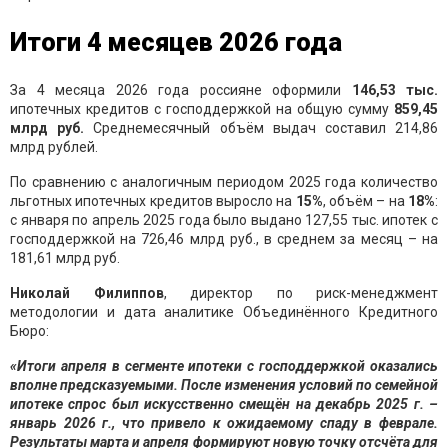
Итог
и
4 месяцев
2026 года
За 4 месяца 2026 года россияне оформили
1
46,53
тыс.
ипотечных кредитов с господдержкой на общую сумму
859,45
млрд
руб.
Среднемесячный объём выдач составил 214,86
млрд рублей.
По сравнению с аналогичным периодом 2025 года количество
льготных ипотечных кредитов выросло на
15
%
, объём – на
18%
:
с января по апрель 2025 года было выдано 127,55 тыс. ипотек с
господдержкой на 726,46 млрд руб., в среднем за месяц – на
181,61 млрд руб.
Николай Филиппов
, директор по риск-менеджмент
методологии и дата аналитике Объединённого Кредитного
Бюро:
«Итоги апреля в сегменте ипотеки с господдержкой оказались
вполне предсказуемыми. После изменения условий по семейной
ипотеке спрос был искусственно смещён на декабрь 2025 г. –
январь 2026 г., что привело к ожидаемому спаду в феврале.
Результаты марта и апреля формируют новую точку отсчёта для