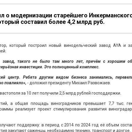
ил о модернизации старейшего Инкерманског
оторый составил более 4,2 млрд руб.
тор, который построил новый винодельческий завод AYA и з
ей.
й завод, такого не было там много лет, причём с хорошим о
серьёзная инвестиция. Это полноценный комплекс.
кий центр. Ребята другим видом бизнеса занимались, перевел
но повлияло»,
- доложил президенту Михаил Развожаев.
вастополя за 10 лет получили 2,5 млрд рублей господдержки.
тий, а общая площадь виноградников превышает 7,7 тыс. гек
граммы реализует проект стимулирования развития виноградар
олучают поддержку: в период с 2014 по 2024 год её объем соста
ятия закупают саженцы, необходимую технику, транспорт и другое.