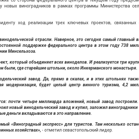
ржке со стороны федерального центра в текущем году предусм
у новых виноградников в рамках программы Министерства сел
зиденту ход реализации трех ключевых проектов, связанных 
винодельческой отрасли. Наверное, это сегодня самый главный 
постоянной поддержке федерального центра в этом году 738 мил
инии Минсельхоза.
роект, который объединяет всех виноделов. И реализуется три кру
ам были, где старейшие штольни, около Инкерманского монастыря.
дельческий завод. Да, прямо в скалах, и в этих штольнях так
ая модернизация, будет целый центр винного туризма, 4,2 мил
ется: почти четыре миллиарда вложений, новый завод построили
роил новый винодельческий завод и купил, заложил виноградники
ные деньги вкладываются в это направление.
мый «Виноградный экспресс» для туристов. Там несколько остан
 винных хозяйствах»,
- отметил севастопольский лидер.