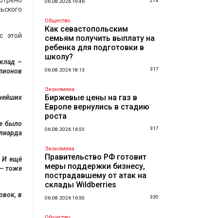
отрено
274
06.08.2026 19:46
ьского
Общество
Как севастопольским
с этой
семьям получить выплату на
ребенка для подготовки в
школу?
вклад –
317
лионов
06.08.2026 18:13
Экономика
Биржевые цены на газ в
пнейших
Европе вернулись в стадию
роста
же было
317
06.08.2026 16:55
лиарда
Экономика
Правительство РФ готовит
. И ещё
меры поддержки бизнесу,
 – тоже
пострадавшему от атак на
склады Wildberries
овок, в
330
06.08.2026 16:50
Общество