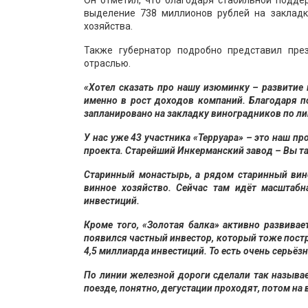
Он отметил, что благодаря стабильной подде
выделение 738 миллионов рублей на закладк
хозяйства.
Также губернатор подробно представил пре
отраслью.
«Хотел сказать про нашу изюминку – развитие 
именно в рост доходов компаний. Благодаря 
запланировано на закладку виноградников по л
У нас уже 43 участника «Терруара» – это наш п
проекта. Старейший Инкерманский завод – Вы т
Старинный монастырь, а рядом старинный вино
винное хозяйство. Сейчас там идёт масштабн
инвестиций.
Кроме того, «Золотая балка» активно развива
появился частный инвестор, который тоже пост
4,5 миллиарда инвестиций. То есть очень серьёз
По линии железной дороги сделали так называе
поезде, понятно, дегустации проходят, потом на