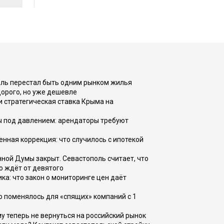
оль перестал быть одним рынком жилья
дорого, но уже дешевле
и стратегическая ставка Крыма на
ы под давлением: арендаторы требуют
енная коррекция: что случилось с ипотекой
ной Думы закрыт. Севастополь считает, что
о ждёт от девятого
ка: что закон о мониторинге цен даёт
о поменялось для «спящих» компаний с 1
ому теперь не вернуться на российский рынок