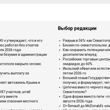
Выбор редакции
-х утверждает, что в его
Разрыв в 56%: как Севастоп
ес работал без откатов
Бензин по-севастопольски: 
ля 2026 года
Как сохранить потенциал ил
или безумие в администрации
десятилетие вперёд
Российские торговые центр
астополя закрыло сессию
скидкидок до 60%
Июльский обвал или естеств
лучить выплату за
летом 2026-го
Восьмой созыв Государствен
еняет автожизнь Крыма и
получил, и формулирует, чег
Цепочка вместо чёрного ящи
187 участков, штаб
Севастополю?
оту вместе
Одна форма вместо пяти: чт
изм спасения местного
августа 2026 года
От Renault до McDonald's: к