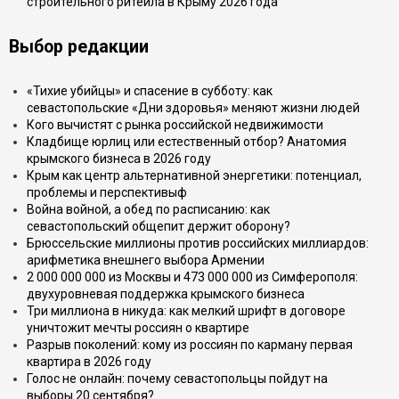
строительного ритейла в Крыму 2026 года
Выбор редакции
«Тихие убийцы» и спасение в субботу: как
севастопольские «Дни здоровья» меняют жизни людей
Кого вычистят с рынка российской недвижимости
Кладбище юрлиц или естественный отбор? Анатомия
крымского бизнеса в 2026 году
Крым как центр альтернативной энергетики: потенциал,
проблемы и перспективыф
Война войной, а обед по расписанию: как
севастопольский общепит держит оборону?
Брюссельские миллионы против российских миллиардов:
арифметика внешнего выбора Армении
2 000 000 000 из Москвы и 473 000 000 из Симферополя:
двухуровневая поддержка крымского бизнеса
Три миллиона в никуда: как мелкий шрифт в договоре
уничтожит мечты россиян о квартире
Разрыв поколений: кому из россиян по карману первая
квартира в 2026 году
Голос не онлайн: почему севастопольцы пойдут на
выборы 20 сентября?