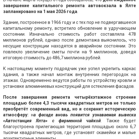
завершение капитального ремонта автовокзала в Ялте
запланировано на 1 мая 2026 года
.
Здание, построенное в 1966 году и с тех пор не подвергавшееся
капитальному ремонту, встретило обновление в удручающем
состоянии. Изначально стоимость работ составляла 478
миллионов рублей, однако после демонтажа выяснилось, что
несущие конструкции находятся в аварийном состоянии. Это
повлекло увеличение сметы почти на 9 миллионов, доведя
итоговую стоимость до 486,7 миллиона рублей.
К настоящему моменту подрядчик уже успел укрепить каркас
здания, а также начал монтаж внутренних перегородок на
этажах. Одновременно ведутся работы по устройству кровли и
установке алюминиевых конструкций для остекления фасадов.
После завершения ремонта четырёхэтажное строение
площадью более 4,3 тысячи квадратных метров не только
приобретёт современный вид, но и сохранит историческую
атмосферу:
н
а фасаде вновь появится узнаваемая вывеска
«Автостанция Ялта» с фирменной чайкой
. Также будет
благоустроена прилегающая территория площадью около 6,7
тысячи квадратных метров, где установят скамейки и малые
архитектурные элементы.