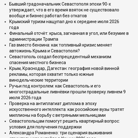
Бывший градоначальник Севастополя эпохи 90-х
утверждает, что в его время взяток не существовало
вообще и бизнес работал без откатов
Крымский туризм нащупал дно к середине июля 2026
года
Финальный отсчёт: крыса, загнанная в угол, или безумие в
администрации Трампа
Газ вместо бензина: как топливный кризис меняет
автожизнь Крыма и Севастополя?
Севастополь создал беспрецедентный механизм
спасения местного бизнеса
Крым, Краснодар, Дагестан: география новой винной
рекламы, которая охватит только южные
винодельческие территории
Ручьи под контролем: как Севастополь и его
многострадальные ливнёвки прошли проверку ливнем 9
июля 2026 года
Проверка на антиплагиат диплома в эпоху
искусственного интеллекта: как российские вузы тратят
миллионы на борьбу с ветряными мельницами
Севастопольцам помогут решить квартирный вопрос:
условия для получения поддержки
Александра Романенко: три сценария выживания