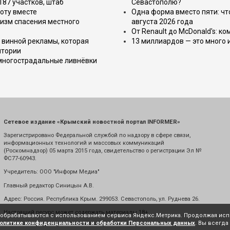
187 участков, штаб
Севастополю?
оту вместе
Одна форма вместо пяти: чт
изм спасения местного
августа 2026 года
От Renault до McDonald's: к
 винной рекламы, которая
13 миллиардов — это много 
итории
 многострадальные ливнёвки
Сетевое издание «Крымский новостной портал INFORMER»
Зарегистрировано Федеральной службой по надзору в сфере связи,
информационных технологий и массовых коммуникаций
(Роскомнадзор) 05 марта 2015 года, свидетельство о регистрации Эл №
ФС77-60943.
Учредитель: ООО "Информ Медиа"
Главный редактор Синицын А.В.
Адрес: Россия. Республика Крым. 299053. Севастополь, ул. Руднева 26.
Настоящий ресурс может содержать материалы 18+
е обрабатываются с использованием сервиса Яндекс.Метрика. Продолжая испо
олитике конфиденциальности и обработки Персональных данных
. Вы всегда