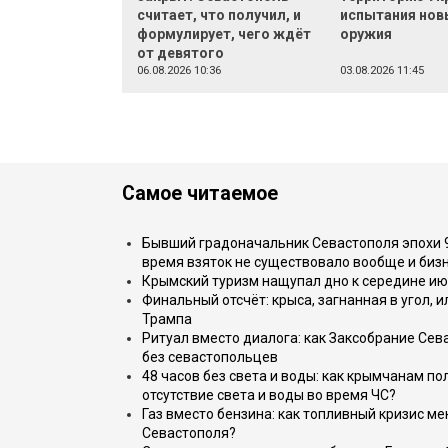
считает, что получил, и
испытания нов
формулирует, чего ждёт
оружия
от девятого
06.08.2026 10:36
03.08.2026 11:45
Самое читаемое
Бывший градоначальник Севастополя эпохи 90
время взяток не существовало вообще и бизн
Крымский туризм нащупал дно к середине ию
Финальный отсчёт: крыса, загнанная в угол, 
Трампа
Ритуал вместо диалога: как Заксобрание Сев
без севастопольцев
48 часов без света и воды: как крымчанам по
отсутствие света и воды во время ЧС?
Газ вместо бензина: как топливный кризис м
Севастополя?