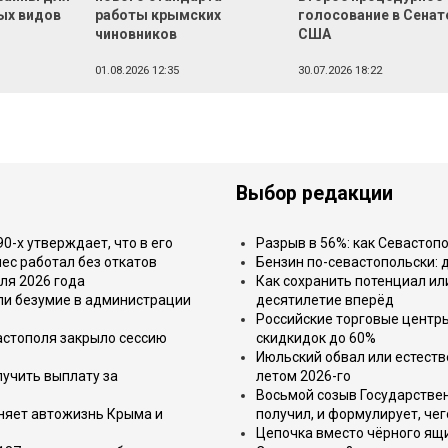
ых видов
работы крымских
голосование в Сенат
чиновников
США
01.08.2026 12:35
30.07.2026 18:22
Выбор редакции
-х утверждает, что в его
Разрыв в 56%: как Севастоп
ес работал без откатов
Бензин по-севастопольски: 
ля 2026 года
Как сохранить потенциал ил
или безумие в администрации
десятилетие вперёд
Российские торговые центр
астополя закрыло сессию
скидкидок до 60%
Июльский обвал или естеств
лучить выплату за
летом 2026-го
Восьмой созыв Государствен
еняет автожизнь Крыма и
получил, и формулирует, чег
Цепочка вместо чёрного ящи