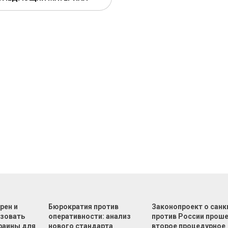
рен и
Бюрократия против
Законопроект о санк
зовать
оперативности: анализ
против России прош
раины для
нового стандарта
второе процедурное