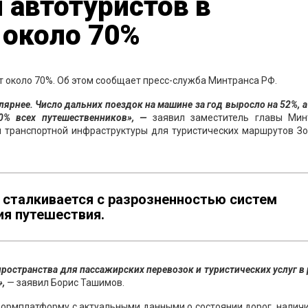
я автотуристов в
 около 70%
ит около 70%. Об этом сообщает пресс-служба Минтранса РФ.
ярнее. Число дальних поездок на машине за год выросло на 52%, а
0% всех путешественников», —
заявил заместитель главы Мин
транспортной инфраструктуры для туристических маршрутов Зо
т сталкивается с разрозненностью систем
ия путешествия.
ространства для пассажирских перевозок и туристических услуг в
»,
— заявил Борис Ташимов.
формплатформу с актуальными данными о состоянии дорог, налич