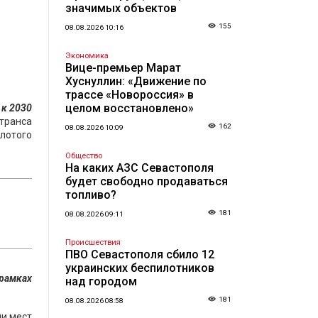
значимых объектов
155
08.08.2026 10:16
Экономика
Вице-премьер Марат
Хуснуллин: «Движение по
трассе «Новороссия» в
целом восстановлено»
 к 2030
транса
162
08.08.2026 10:09
лотого
Общество
На каких АЗС Севастополя
будет свободно продаваться
топливо?
181
08.08.2026 09:11
Происшествия
ПВО Севастополя сбило 12
украинских беспилотников
 рамках
над городом
181
08.08.2026 08:58
ии мест