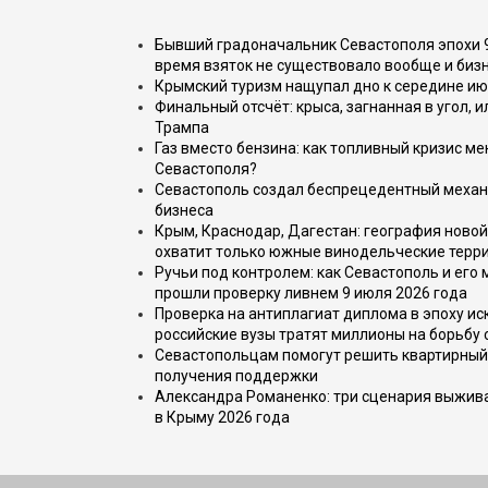
Бывший градоначальник Севастополя эпохи 90
время взяток не существовало вообще и бизн
Крымский туризм нащупал дно к середине ию
Финальный отсчёт: крыса, загнанная в угол, 
Трампа
Газ вместо бензина: как топливный кризис м
Севастополя?
Севастополь создал беспрецедентный механ
бизнеса
Крым, Краснодар, Дагестан: география новой
охватит только южные винодельческие терр
Ручьи под контролем: как Севастополь и его
прошли проверку ливнем 9 июля 2026 года
Проверка на антиплагиат диплома в эпоху иск
российские вузы тратят миллионы на борьбу
Севастопольцам помогут решить квартирный 
получения поддержки
Александра Романенко: три сценария выжива
в Крыму 2026 года