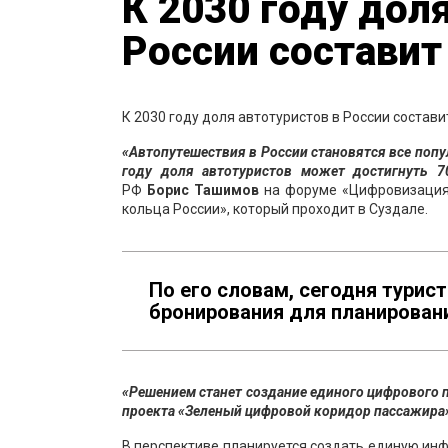
К 2030 году дол
России составит
К 2030 году доля автотуристов в России состав
«Автопутешествия в России становятся все попул
году доля автотуристов может достигнуть 7
РФ
Борис Ташимов
на форуме «Цифровизация 
кольца России», который проходит в Суздале.
По его словам, сегодня турис
бронирования для планирован
«Решением станет создание единого цифрового п
проекта «Зеленый цифровой коридор пассажира
В перспективе планируется создать единую ин