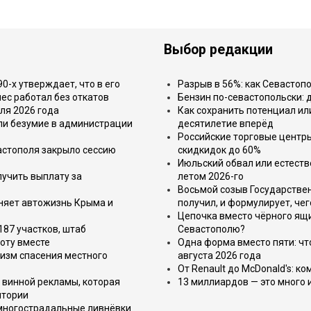
Выбор редакции
-х утверждает, что в его
Разрыв в 56%: как Севастоп
ес работал без откатов
Бензин по-севастопольски: 
ля 2026 года
Как сохранить потенциал ил
или безумие в администрации
десятилетие вперёд
Российские торговые центр
астополя закрыло сессию
скидкидок до 60%
Июльский обвал или естеств
лучить выплату за
летом 2026-го
Восьмой созыв Государствен
еняет автожизнь Крыма и
получил, и формулирует, чег
Цепочка вместо чёрного ящи
187 участков, штаб
Севастополю?
оту вместе
Одна форма вместо пяти: чт
изм спасения местного
августа 2026 года
От Renault до McDonald's: к
 винной рекламы, которая
13 миллиардов — это много 
итории
 многострадальные ливнёвки