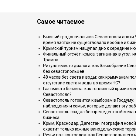
Самое читаемое
Бывший градоначальник Севастополя эпохи 90
время взяток не существовало вообще и бизн
Крымский туризм нащупал дно к середине ию
Финальный отсчёт: крыса, загнанная в угол, 
Трампа
Ритуал вместо диалога: как Заксобрание Сев
без севастопольцев
48 часов без света и воды: как крымчанам по
отсутствие света и воды во время ЧС?
Газ вместо бензина: как топливный кризис м
Севастополя?
Севастополь готовится к выборам в Госдуму: 
наблюдения и семьи, которые делают эту раб
Севастополь создал беспрецедентный механ
бизнеса
Крым, Краснодар, Дагестан: география новой
охватит только южные винодельческие терр
Ручьи под контролем: как Севастополь и его