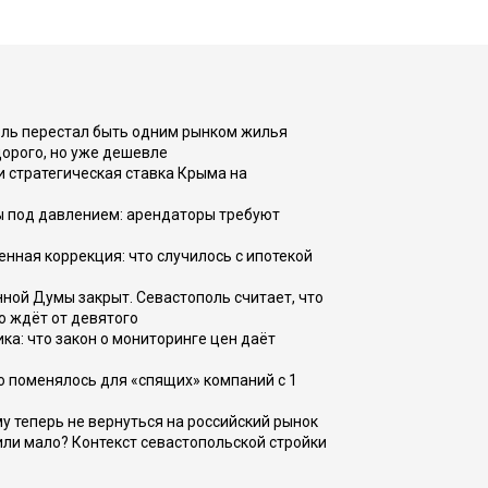
оль перестал быть одним рынком жилья
дорого, но уже дешевле
и стратегическая ставка Крыма на
ы под давлением: арендаторы требуют
енная коррекция: что случилось с ипотекой
ной Думы закрыт. Севастополь считает, что
о ждёт от девятого
ка: что закон о мониторинге цен даёт
о поменялось для «спящих» компаний с 1
ому теперь не вернуться на российский рынок
или мало? Контекст севастопольской стройки