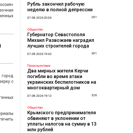
Рубль закончил рабочую
оссия»
неделю в полной депрессии
вочная
твенных
291
07.08.2026 20:04
Общество
Губернатор Севастополя
Михаил Развожаев наградил
и
лучших строителей города
301
07.08.2026 19:42
Происшествия
Два мирных жителя Керчи
 город
погибли во время атаки
верку с
украинских беспилотников на
многоквартирный дом
326
07.08.2026 19:12
огенных
Общество
Крымского предпринимателя
ериалы
обвиняют в уклонении от
спечить
уплаты налогов на сумму в 13
млн рублей