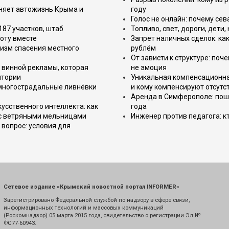
еняет автожизнь Крыма и
году
Голос не онлайн: почему се
187 участков, штаб
Топливо, свет, дороги, дети
оту вместе
Запрет наличных сделок: как
изм спасения местного
рублём
От зависти к структуре: поч
 винной рекламы, которая
не эмоция
итории
Уникальная компенсационная
 многострадальные ливнёвки
и кому компенсируют отсутс
Аренда в Симферополе: поша
усственного интеллекта: как
года
 с ветряными мельницами
Инженер против педагога: к
вопрос: условия для
Сетевое издание «Крымский новостной портал INFORMER»
Зарегистрировано Федеральной службой по надзору в сфере связи,
информационных технологий и массовых коммуникаций
(Роскомнадзор) 05 марта 2015 года, свидетельство о регистрации Эл №
ФС77-60943.