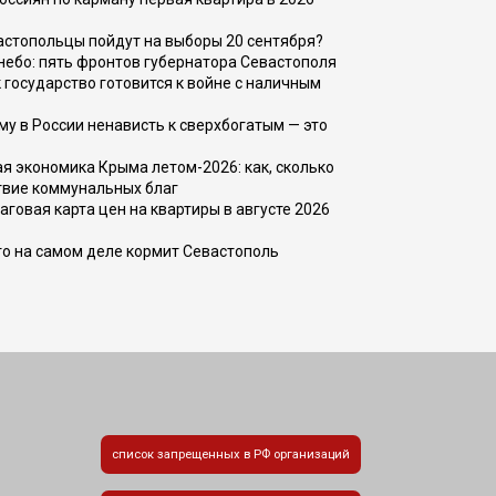
вастопольцы пойдут на выборы 20 сентября?
, небо: пять фронтов губернатора Севастополя
 государство готовится к войне с наличным
ему в России ненависть к сверхбогатым — это
 экономика Крыма летом-2026: как, сколько
твие коммунальных благ
говая карта цен на квартиры в августе 2026
то на самом деле кормит Севастополь
список запрещенных в РФ организаций