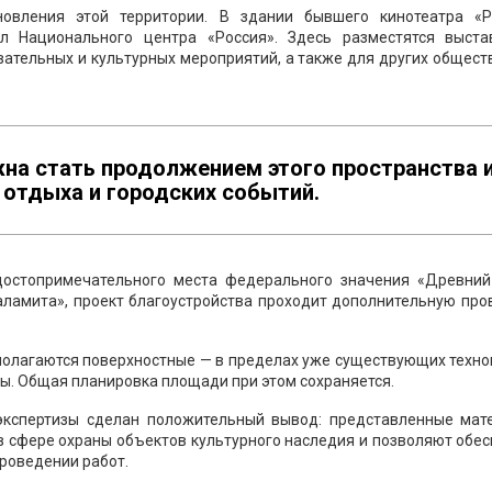
овления этой территории. В здании бывшего кинотеатра «Р
ал Национального центра «Россия». Здесь разместятся выста
вательных и культурных мероприятий, а также для других общес
а стать продолжением этого пространства 
 отдыха и городских событий.
 достопримечательного места федерального значения «Древний
аламита», проект благоустройства проходит дополнительную про
полагаются поверхностные — в пределах уже существующих техн
ты. Общая планировка площади при этом сохраняется.
 экспертизы сделан положительный вывод: представленные мат
в сфере охраны объектов культурного наследия и позволяют обе
роведении работ.