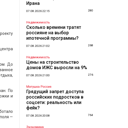
Ирана
280
07.08.2026 22:15
Недвижимость
Сколько времени тратят
россияне на выбор
роекту
ипотечной программы?
268
07.08.2026 21:02
центра
Недвижимость
Цены на строительство
ом. До
домов ИЖС выросли на 9%
ванное
отдыха,
276
07.08.2026 21:00
Матушка Россия
ан. По
Грядущий запрет доступа
ожки и
российских подростков в
соцсети: реальность или
фейк?
ботало
764
07.08.2026 20:08
поля —
Экономика