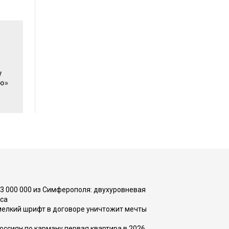
а
у
ю»
73 000 000 из Симферополя: двухуровневая
са
 мелкий шрифт в договоре уничтожит мечты
оссиян по карману первая квартира в 2026