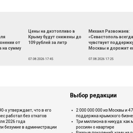
Цены на дизтопливо в
Михаил Развожаев:
еля
Крыму будут снижены до
«Севастополь всегд
онении от
109 рублей за литр
чувствует поддержк
в на сумму
Москвы и дорожит е
й
07.08.2026 17:45
07.08.2026 17:25
Выбор редакции
-х утверждает, что в его
2 000 000 000 из Москвы и 4
ес работал без откатов
поддержка крымского бизне
ля 2026 года
Три миллиона в никуда: как
или безумие в администрации
россиян о квартире
Разрыв поколений: кому из р