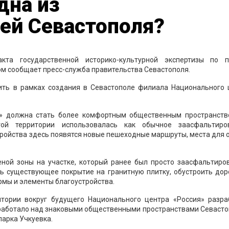
дна из
ей Севастополя?
кта государственной историко-культурной экспертизы по п
ом сообщает пресс-служба правительства Севастополя.
ить в рамках создания в Севастополе филиала Национального 
» должна стать более комфортным общественным пространств
той территории использовалась как обычное заасфальтиро
стройства здесь появятся новые пешеходные маршруты, места для 
ной зоны на участке, который ранее был просто заасфальтиров
ь существующее покрытие на гранитную плитку, обустроить дор
рмы и элементы благоустройства.
тории вокруг будущего Национального центра «Россия» разра
 работало над знаковыми общественными пространствами Севасто
арка Учкуевка.