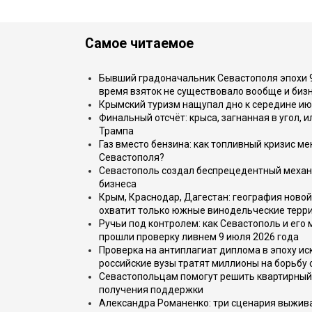
Самое читаемое
Бывший градоначальник Севастополя эпохи 90
время взяток не существовало вообще и бизн
Крымский туризм нащупал дно к середине ию
Финальный отсчёт: крыса, загнанная в угол, 
Трампа
Газ вместо бензина: как топливный кризис м
Севастополя?
Севастополь создал беспрецедентный механ
бизнеса
Крым, Краснодар, Дагестан: география новой
охватит только южные винодельческие терр
Ручьи под контролем: как Севастополь и его
прошли проверку ливнем 9 июля 2026 года
Проверка на антиплагиат диплома в эпоху иск
российские вузы тратят миллионы на борьбу
Севастопольцам помогут решить квартирный 
получения поддержки
Александра Романенко: три сценария выжива