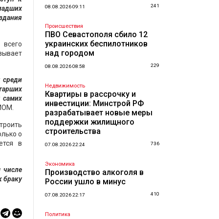
241
08.08.2026 09:11
ладших
оздания
Происшествия
ПВО Севастополя сбило 12
украинских беспилотников
 всего
над городом
азывает
229
08.08.2026 08:58
: среди
Недвижимость
тарших
Квартиры в рассрочку и
 самих
инвестиции: Минстрой РФ
ИОМ.
разрабатывает новые меры
поддержки жилищного
строить
строительства
олько о
ется в
736
07.08.2026 22:24
Экономика
м числе
Производство алкоголя в
к браку
России ушло в минус
410
07.08.2026 22:17
Политика