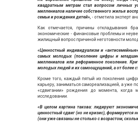
квадратным метрам стал вопросом личных у
миллениалов наличие собственного жилья воспр
семьи и рождения детей»,
- отметила эксперт а
Как отмечается, причины откладывания бр
экономические - финансовые проблемы и неуве
жилищный вопрос причиной неготовности молод
«Ценностный индивидуализм и «антисемейные» 
самых молодых (поколение цифры и младшие
миллениалов или реформенное поколение. Кри
молодых людей и их самоощущений, а от более с
Кроме того, каждый пятый из поколения цифры
карьеру, заниматься самореализацией, а уже пот
«сдвигании» рождения до момента, когда 
исследовании.
«В целом картина такова: лидируют экономиче
ценностный сдвиг (но не кризис), формируется 
(они уже связаны не столько с возрастом, сколь