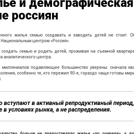
лье и демографическая
е россиян
енного жилья семью создавать и заводить детей не стоит. О
 Национальным центром «Россия».
 создать семью и родить детей, проживая на съемной квартире
а аналитического центра.
 миллениалов подавляющее большинство уверены: сначала ква
коления, особенно те, кто пережил 90-е, гораздо чаще готовы мир
.
о вступают в активный репродуктивный период,
 в условиях рынка, а не распределения.
сударство больше не предоставляло жилье «по очереди», а до