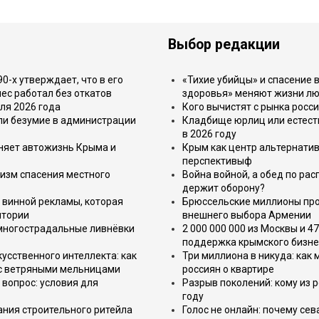
Выбор редакции
-х утверждает, что в его
«Тихие убийцы» и спасение в
ес работал без откатов
здоровья» меняют жизни л
ля 2026 года
Кого вычистят с рынка росс
или безумие в администрации
Кладбище юрлиц или естест
в 2026 году
еняет автожизнь Крыма и
Крым как центр альтернатив
перспективыф
изм спасения местного
Война войной, а обед по ра
держит оборону?
 винной рекламы, которая
Брюссельские миллионы про
итории
внешнего выбора Армении
 многострадальные ливнёвки
2 000 000 000 из Москвы и 4
поддержка крымского бизне
усственного интеллекта: как
Три миллиона в никуда: как
 с ветряными мельницами
россиян о квартире
вопрос: условия для
Разрыв поколений: кому из р
году
ния строительного ритейла
Голос не онлайн: почему се