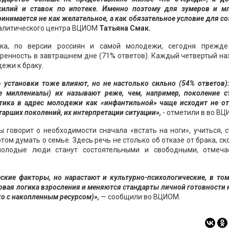
силий и ставок по ипотеке. Именно поэтому для зумеров и м
инимается не как желательное, а как обязательное условие для с
налитического центра ВЦИОМ
Татьяна Смак.
ака, по версии россиян и самой молодежи, сегодня прежде
ренность в завтрашнем дне (71% ответов). Каждый четвертый н
ежи к браку.
установки тоже влияют, но не настолько сильно (54% ответов)
 миллениалы) их называют реже, чем, например, поколение с
тика в адрес молодежи как «инфантильной» чаще исходит не от
тарших поколений, их интерпретации ситуации»,
- отметили в во ВЦ
 говорит о необходимости сначала «встать на ноги», учиться, 
ом думать о семье. Здесь речь не столько об отказе от брака, ск
молодые люди станут состоятельными и свободными, отмеча
ские факторы, но нарастают и культурно-психологические, в то
новая логика взросления и меняются стандарты личной готовности 
ко с накопленным ресурсом)»,
— сообщили во ВЦИОМ.