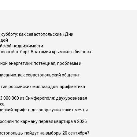
 субботу: как севастопольские «Дни
юдей
ийской недвижимости
венный отбор? Анатомия крымского бизнеса
ной энергетики: потенциал, проблемы и
списанию: как севастопольский общепит
тив российских миллиардов: арифметика
73 000 000 из Симферополя: двухуровневая
са
 мелкий шрифт в договоре уничтожит мечты
оссиян по карману первая квартира в 2026
вастопольцы пойдут на выборы 20 сентября?