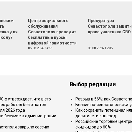
льским
Центр социального
Прокуратура
ть
обслуживания
Севастополя защити
енка для
Севастополя проводит
права участника СВО
школу?
бесплатные курсы
цифровой грамотности
06.08.2026 14:51
06.08.2026 12:35
Выбор редакции
-х утверждает, что в его
Разрыв в 56%: как Севастоп
ес работал без откатов
Бензин по-севастопольски: 
ля 2026 года
Как сохранить потенциал ил
или безумие в администрации
десятилетие вперёд
Российские торговые центр
астополя закрыло сессию
скидкидок до 60%