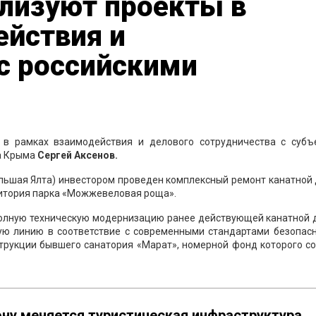
ализуют проекты в
ействия и
с российскими
 в рамках взаимодействия и делового сотрудничества с субъ
ва Крыма
Сергей Аксенов.
ольшая Ялта) инвестором проведен комплексный ремонт канатной
рритория парка «Можжевеловая роща».
полную техническую модернизацию ранее действующей канатной д
ую линию в соответствие с современными стандартами безопасн
струкции бывшего санатория «Марат», номерной фонд которого с
ону меняется туристическая инфраструктура