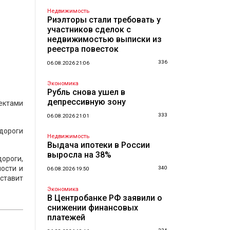
Недвижимость
Риэлторы стали требовать у
участников сделок с
недвижимостью выписки из
реестра повесток
336
06.08.2026 21:06
Экономика
Рубль снова ушел в
депрессивную зону
ектами
333
06.08.2026 21:01
 дороги
Недвижимость
Выдача ипотеки в России
выросла на 38%
ороги,
ости и
340
06.08.2026 19:50
оставит
Экономика
В Центробанке РФ заявили о
снижении финансовых
платежей