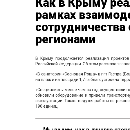
Как в Крыму ре
рамках взаимод
сотрудничества 
регионами
В Крыму продолжается реализация проектов
Российской Федерации. Об этом рассказал гла
«В санатории «Сосновая Роща» в пгт Гаспра (Б
на пляж и на площади 1,7 га благоустроена те
«Специалисты менее чем за год осуществили 
обновили оборудование и привели транспортн
эксплуатации. Также ведутся работы по рекон
190 единиц.
Мы видим, как в лучшую стор