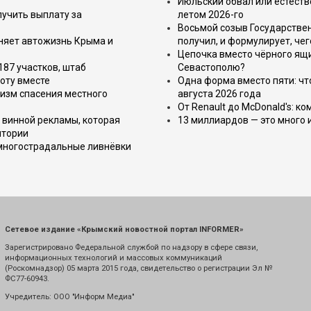
Июльский обвал или естеств
лучить выплату за
летом 2026-го
Восьмой созыв Государствен
еняет автожизнь Крыма и
получил, и формулирует, чег
Цепочка вместо чёрного ящи
187 участков, штаб
Севастополю?
оту вместе
Одна форма вместо пяти: чт
изм спасения местного
августа 2026 года
От Renault до McDonald's: к
 винной рекламы, которая
13 миллиардов — это много 
итории
 многострадальные ливнёвки
Сетевое издание «Крымский новостной портал INFORMER»
Зарегистрировано Федеральной службой по надзору в сфере связи,
информационных технологий и массовых коммуникаций
(Роскомнадзор) 05 марта 2015 года, свидетельство о регистрации Эл №
ФС77-60943.
Учредитель: ООО "Информ Медиа"