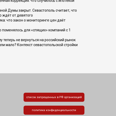
енная коррекция: что случилось с ипотекой
ной Думы закрыт. Севастополь считает, что
о ждёт от девятого
ка: что закон о мониторинге цен даёт
о поменялось для «спящих» компаний с 1
ому теперь не вернуться на российский рынок
или мало? Контекст севастопольской стройки
список запрещенных в РФ организаций
политика конфиденциальности