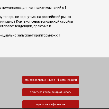
о поменялось для «спящих» компаний с 1
ому теперь не вернуться на российский рынок
или мало? Контекст севастопольской стройки
стополе: тенденции, практика и
фициально запускает крипторынок с 1
список запрещенных в РФ организаций
политика конфиденциальности
правовая информация