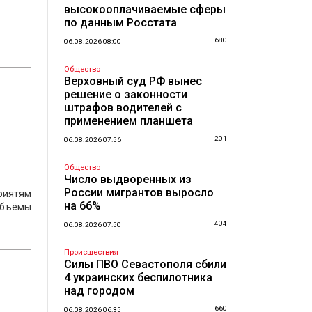
высокооплачиваемые сферы
по данным Росстата
680
06.08.2026 08:00
Общество
Верховный суд РФ вынес
решение о законности
штрафов водителей с
применением планшета
201
06.08.2026 07:56
Общество
Число выдворенных из
России мигрантов выросло
риятям
на 66%
 объёмы
404
06.08.2026 07:50
Происшествия
Силы ПВО Севастополя сбили
4 украинских беспилотника
над городом
660
06.08.2026 06:35