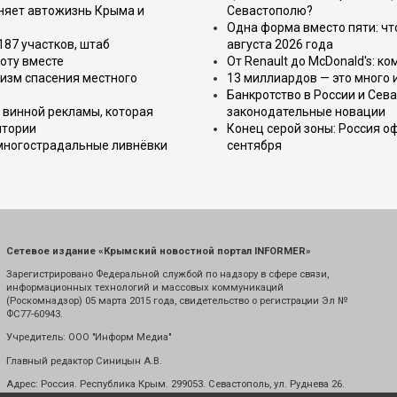
еняет автожизнь Крыма и
Севастополю?
Одна форма вместо пяти: чт
187 участков, штаб
августа 2026 года
оту вместе
От Renault до McDonald's: к
изм спасения местного
13 миллиардов — это много 
Банкротство в России и Сева
 винной рекламы, которая
законодательные новации
итории
Конец серой зоны: Россия о
 многострадальные ливнёвки
сентября
Сетевое издание «Крымский новостной портал INFORMER»
Зарегистрировано Федеральной службой по надзору в сфере связи,
информационных технологий и массовых коммуникаций
(Роскомнадзор) 05 марта 2015 года, свидетельство о регистрации Эл №
ФС77-60943.
Учредитель: ООО "Информ Медиа"
Главный редактор Синицын А.В.
Адрес: Россия. Республика Крым. 299053. Севастополь, ул. Руднева 26.