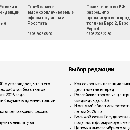
России и
Топ-3 самые
Правительство РФ
тенденции,
высокооплачиваемые
разрешило
сферы по данным
производство и про
ные
Росстата
топлива Евро 2, Евро 
Евро 4
06.08.2026 08:00
05.08.2026 22:30
Выбор редакции
-х утверждает, что в его
Как сохранить потенциал ил
ес работал без откатов
десятилетие вперёд
ля 2026 года
Российские торговые центр
или безумие в администрации
скидкидок до 60%
Июльский обвал или естеств
астополя закрыло сессию
летом 2026-го
Восьмой созыв Государствен
лучить выплату за
получил, и формулирует, чег
Цепочка вместо чёрного ящи