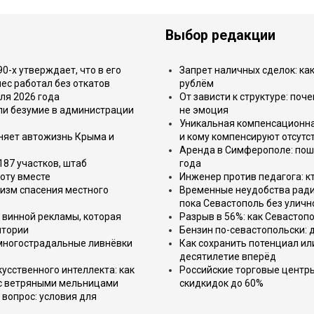
Выбор редакции
-х утверждает, что в его
Запрет наличных сделок: как
ес работал без откатов
рублём
ля 2026 года
От зависти к структуре: поч
или безумие в администрации
не эмоция
Уникальная компенсационная
еняет автожизнь Крыма и
и кому компенсируют отсутс
Аренда в Симферополе: поша
187 участков, штаб
года
оту вместе
Инженер против педагога: к
изм спасения местного
Временные неудобства ради 
пока Севастополь без уличн
 винной рекламы, которая
Разрыв в 56%: как Севастоп
итории
Бензин по-севастопольски: 
 многострадальные ливнёвки
Как сохранить потенциал ил
десятилетие вперёд
усственного интеллекта: как
Российские торговые центр
 с ветряными мельницами
скидкидок до 60%
вопрос: условия для