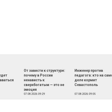
От зависти к структуре:
Инженер против
удет
почему в России
педагога: кто на са
аваться
ненависть к
деле кормит
сверхбогатым — это не
Севастополь
эмоция
07.08.2026 09:29
07.08.2026 09:05