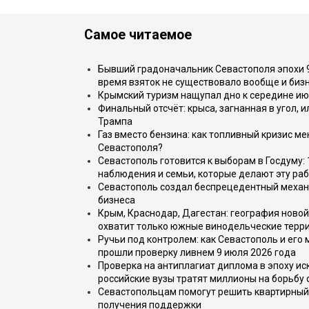
Самое читаемое
Бывший градоначальник Севастополя эпохи 90
время взяток не существовало вообще и бизн
Крымский туризм нащупал дно к середине ию
Финальный отсчёт: крыса, загнанная в угол, 
Трампа
Газ вместо бензина: как топливный кризис м
Севастополя?
Севастополь готовится к выборам в Госдуму: 
наблюдения и семьи, которые делают эту раб
Севастополь создал беспрецедентный механ
бизнеса
Крым, Краснодар, Дагестан: география новой
охватит только южные винодельческие терр
Ручьи под контролем: как Севастополь и его
прошли проверку ливнем 9 июля 2026 года
Проверка на антиплагиат диплома в эпоху иск
российские вузы тратят миллионы на борьбу
Севастопольцам помогут решить квартирный 
получения поддержки