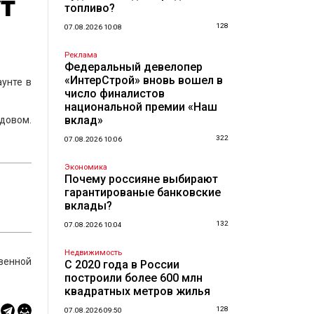
т
топливо?
128
07.08.2026 10:08
Реклама
Федеральный девелопер
«ИнтерСтрой» вновь вошел в
унте в
число финалистов
национальной премии «Наш
вклад»
адовом.
322
07.08.2026 10:06
Экономика
Почему россияне выбирают
гарантированые банковские
вклады?
132
07.08.2026 10:04
Недвижимость
твенной
С 2020 года в России
построили более 600 млн
квадратных метров жилья
128
07.08.2026 09:50