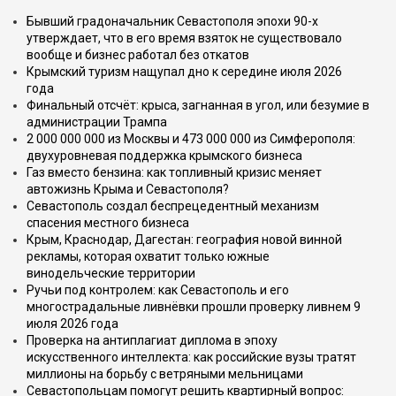
Бывший градоначальник Севастополя эпохи 90-х
утверждает, что в его время взяток не существовало
вообще и бизнес работал без откатов
Крымский туризм нащупал дно к середине июля 2026
года
Финальный отсчёт: крыса, загнанная в угол, или безумие в
администрации Трампа
2 000 000 000 из Москвы и 473 000 000 из Симферополя:
двухуровневая поддержка крымского бизнеса
Газ вместо бензина: как топливный кризис меняет
автожизнь Крыма и Севастополя?
Севастополь создал беспрецедентный механизм
спасения местного бизнеса
Крым, Краснодар, Дагестан: география новой винной
рекламы, которая охватит только южные
винодельческие территории
Ручьи под контролем: как Севастополь и его
многострадальные ливнёвки прошли проверку ливнем 9
июля 2026 года
Проверка на антиплагиат диплома в эпоху
искусственного интеллекта: как российские вузы тратят
миллионы на борьбу с ветряными мельницами
Севастопольцам помогут решить квартирный вопрос: