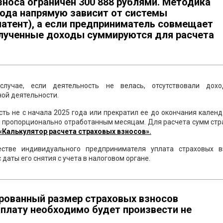
носа ограничен 300 888 рублями. Методика
ода напрямую зависит от системы
патент), а если предприниматель совмещает
олученные доходы суммируются для расчета
лучае, если деятельность не велась, отсутствовали дох
ой деятельности.
ть не с начала 2025 года или прекратил ее до окончания кален
ся пропорционально отработанным месяцам. Для расчета сумм ст
«Калькулятор расчета страховых взносов»
.
стве индивидуального предпринимателя уплата страховых в
даты его снятия с учета в налоговом органе.
ированный размер страховых взносов
 оплату необходимо будет произвести не