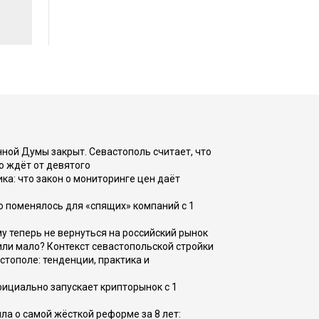
ной Думы закрыт. Севастополь считает, что
о ждёт от девятого
ка: что закон о мониторинге цен даёт
о поменялось для «спящих» компаний с 1
ому теперь не вернуться на российский рынок
или мало? Контекст севастопольской стройки
стополе: тенденции, практика и
фициально запускает крипторынок с 1
а о самой жёсткой реформе за 8 лет: