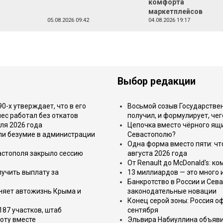
комфорта
маркетплейсов
05.08.2026 09:42
04.08.2026 19:17
Выбор редакции
-х утверждает, что в его
Восьмой созыв Государствен
ес работал без откатов
получил, и формулирует, чег
ля 2026 года
Цепочка вместо чёрного ящи
или безумие в администрации
Севастополю?
Одна форма вместо пяти: чт
астополя закрыло сессию
августа 2026 года
От Renault до McDonald's: к
лучить выплату за
13 миллиардов — это много 
Банкротство в России и Сева
еняет автожизнь Крыма и
законодательные новации
Конец серой зоны: Россия о
187 участков, штаб
сентября
оту вместе
Эльвира Набиуллина объявил