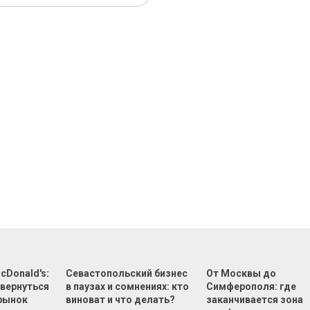
cDonald's:
Севастопольский бизнес
От Москвы до
 вернуться
в паузах и сомнениях: кто
Симферополя: где
 рынок
виноват и что делать?
заканчивается зона