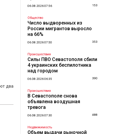
153
06.08.2026 07:56
Общество
Число выдворенных из
России мигрантов выросло
на 66%
353
06.08.2026 07:50
Происшествия
Силы ПВО Севастополя сбили
4 украинских беспилотника
над городом
390
06.08.2026 06:35
ют два
Происшествия
В Севастополе снова
объявлена воздушная
тревога
488
06.08.2026 07:30
Недвижимость
Объем выдачи рыночной