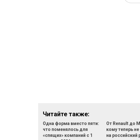
Читайте также:
Одна форма вместо пяти:
От Renault до M
что поменялось для
кому теперь не
«спящих» компаний с 1
на российский