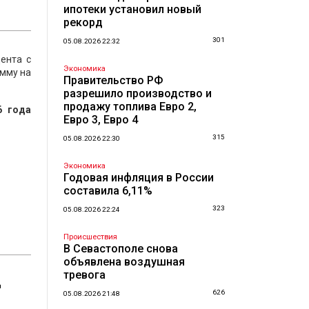
ипотеки установил новый
рекорд
301
05.08.2026 22:32
цента с
Экономика
умму на
Правительство РФ
разрешило производство и
продажу топлива Евро 2,
6 года
Евро 3, Евро 4
315
05.08.2026 22:30
Экономика
Годовая инфляция в России
составила 6,11%
323
05.08.2026 22:24
Происшествия
В Севастополе снова
объявлена воздушная
тревога
д
626
05.08.2026 21:48