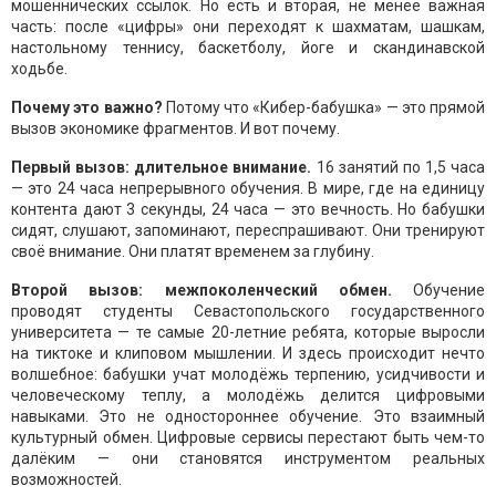
мошеннических ссылок. Но есть и вторая, не менее важная
часть: после «цифры» они переходят к шахматам, шашкам,
настольному теннису, баскетболу, йоге и скандинавской
ходьбе.
Почему это важно?
Потому что «Кибер-бабушка» — это прямой
вызов экономике фрагментов. И вот почему.
Первый вызов: длительное внимание.
16 занятий по 1,5 часа
— это 24 часа непрерывного обучения. В мире, где на единицу
контента дают 3 секунды, 24 часа — это вечность. Но бабушки
сидят, слушают, запоминают, переспрашивают. Они тренируют
своё внимание. Они платят временем за глубину.
Второй вызов: межпоколенческий обмен.
Обучение
проводят студенты Севастопольского государственного
университета — те самые 20-летние ребята, которые выросли
на тиктоке и клиповом мышлении. И здесь происходит нечто
волшебное: бабушки учат молодёжь терпению, усидчивости и
человеческому теплу, а молодёжь делится цифровыми
навыками. Это не одностороннее обучение. Это взаимный
культурный обмен. Цифровые сервисы перестают быть чем-то
далёким — они становятся инструментом реальных
возможностей.