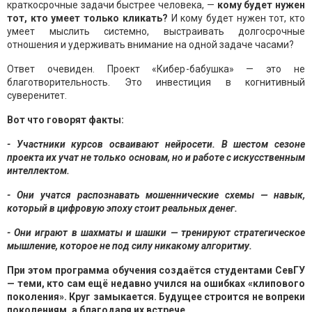
краткосрочные задачи быстрее человека, —
кому будет нужен
тот, кто умеет только кликать?
И кому будет нужен тот, кто
умеет мыслить системно, выстраивать долгосрочные
отношения и удерживать внимание на одной задаче часами?
Ответ очевиден. Проект «Кибер-бабушка» — это не
благотворительность. Это инвестиция в когнитивный
суверенитет.
Вот что говорят факты:
- Участники курсов осваивают нейросети. В шестом сезоне
проекта их учат не только основам, но и работе с искусственным
интеллектом.
- Они учатся распознавать мошеннические схемы — навык,
который в цифровую эпоху стоит реальных денег.
- Они играют в шахматы и шашки — тренируют стратегическое
мышление, которое не под силу никакому алгоритму.
При этом программа обучения создаётся студентами СевГУ
— теми, кто сам ещё недавно учился на ошибках «клипового
поколения». Круг замыкается. Будущее строится не вопреки
поколениям, а благодаря их встрече.