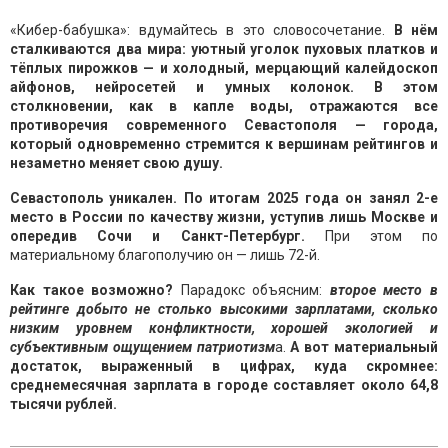
«Кибер-бабушка»: вдумайтесь в это словосочетание.
В нём
сталкиваются два мира: уютный уголок пуховых платков и
тёплых пирожков — и холодный, мерцающий калейдоскоп
айфонов, нейросетей и умных колонок. В этом
столкновении, как в капле воды, отражаются все
противоречия современного Севастополя — города,
который одновременно стремится к вершинам рейтингов и
незаметно меняет свою душу.
Севастополь уникален. По итогам 2025 года он занял 2-е
место в России по качеству жизни, уступив лишь Москве и
опередив Сочи и Санкт-Петербург.
При этом по
материальному благополучию он — лишь 72-й.
Как такое возможно?
Парадокс объясним:
второе место в
рейтинге добыто не столько высокими зарплатами, сколько
низким уровнем конфликтности, хорошей экологией и
субъективным ощущением патриотизм
а.
А вот материальный
достаток, выраженный в цифрах, куда скромнее:
среднемесячная зарплата в городе составляет около 64,8
тысячи рублей.