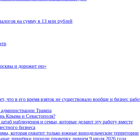
алогов на сумму в 13 млн рублей
итр
Москвы и дорожит ею»
, что в его время взяток не существовало вообще и бизнес работ
 в администрации Трампа
знь Крыма и Севастополя?
, штаб наблюдения и семьи, которые делают эту работу вместе
естного бизнеса
амы, которая охватит только южные винодельческие территории
льные ливнёвки прошли проверку ливнем 9 июля 2026 года