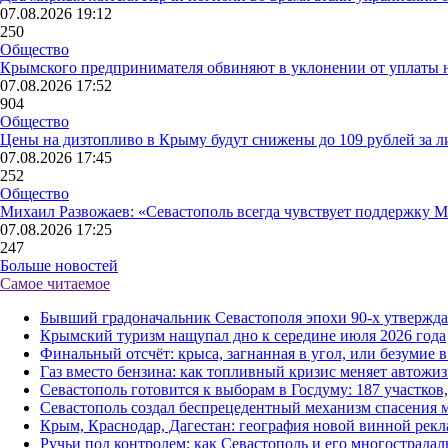
07.08.2026 19:12
250
Общество
Крымского предпринимателя обвиняют в уклонении от уплаты н
07.08.2026 17:52
904
Общество
Цены на дизтопливо в Крыму будут снижены до 109 рублей за л
07.08.2026 17:45
252
Общество
Михаил Развожаев: «Севастополь всегда чувствует поддержку 
07.08.2026 17:25
247
Больше новостей
Самое читаемое
Бывший градоначальник Севастополя эпохи 90-х утверждает
Крымский туризм нащупал дно к середине июля 2026 года
Финальный отсчёт: крыса, загнанная в угол, или безумие
Газ вместо бензина: как топливный кризис меняет автожи
Севастополь готовится к выборам в Госдуму: 187 участков
Севастополь создал беспрецедентный механизм спасения м
Крым, Краснодар, Дагестан: география новой винной рекл
Ручьи под контролем: как Севастополь и его многострада