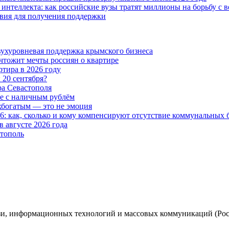
 интеллекта: как российские вузы тратят миллионы на борьбу с
вия для получения поддержки
двухуровневая поддержка крымского бизнеса
чтожит мечты россиян о квартире
ртира в 2026 году
 20 сентября?
ора Севастополя
не с наличным рублём
рхбогатым — это не эмоция
: как, сколько и кому компенсируют отсутствие коммунальных 
 августе 2026 года
стополь
зи, информационных технологий и массовых коммуникаций (Роско