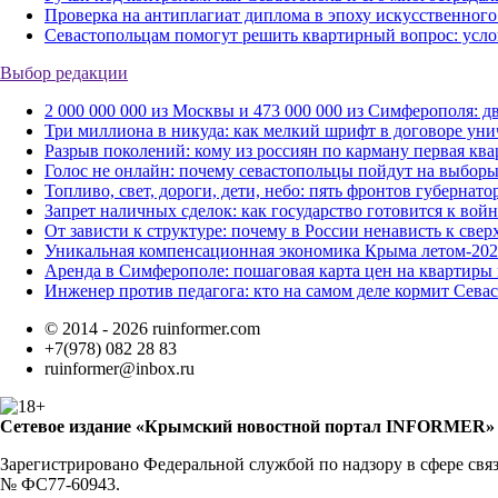
Проверка на антиплагиат диплома в эпоху искусственного
Севастопольцам помогут решить квартирный вопрос: усло
Выбор редакции
2 000 000 000 из Москвы и 473 000 000 из Симферополя: 
Три миллиона в никуда: как мелкий шрифт в договоре уни
Разрыв поколений: кому из россиян по карману первая ква
Голос не онлайн: почему севастопольцы пойдут на выборы
Топливо, свет, дороги, дети, небо: пять фронтов губернат
Запрет наличных сделок: как государство готовится к вой
От зависти к структуре: почему в России ненависть к све
Уникальная компенсационная экономика Крыма летом-2026
Аренда в Симферополе: пошаговая карта цен на квартиры в
Инженер против педагога: кто на самом деле кормит Сева
© 2014 - 2026 ruinformer.com
+7(978) 082 28 83
ruinformer@inbox.ru
Сетевое издание «Крымский новостной портал INFORMER»
Зарегистрировано Федеральной службой по надзору в сфере свя
№ ФС77-60943.