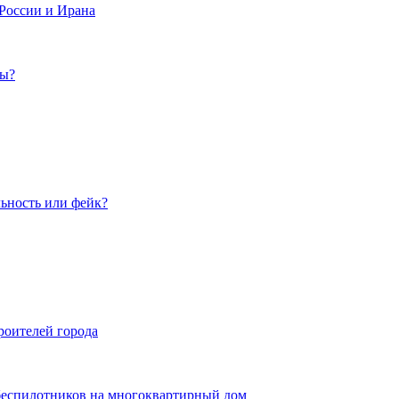
России и Ирана
мы?
льность или фейк?
роителей города
беспилотников на многоквартирный дом