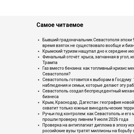
Самое читаемое
Бывший градоначальник Севастополя эпохи 90
время взяток не существовало вообще и бизн
Крымский туризм нащупал дно к середине ию
Финальный отсчёт: крыса, загнанная в угол, 
Трампа
Газ вместо бензина: как топливный кризис м
Севастополя?
Севастополь готовится к выборам в Госдуму: 
наблюдения и семьи, которые делают эту раб
Севастополь создал беспрецедентный механ
бизнеса
Крым, Краснодар, Дагестан: география новой
охватит только южные винодельческие терр
Ручьи под контролем: как Севастополь и его
прошли проверку ливнем 9 июля 2026 года
Проверка на антиплагиат диплома в эпоху иск
российские вузы тратят миллионы на борьбу