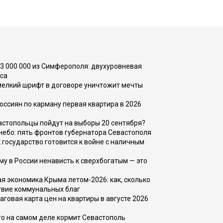
73 000 000 из Симферополя: двухуровневая
са
 мелкий шрифт в договоре уничтожит мечты
оссиян по карману первая квартира в 2026
вастопольцы пойдут на выборы 20 сентября?
, небо: пять фронтов губернатора Севастополя
 государство готовится к войне с наличным
ему в России ненависть к сверхбогатым — это
 экономика Крыма летом-2026: как, сколько
твие коммунальных благ
говая карта цен на квартиры в августе 2026
то на самом деле кормит Севастополь