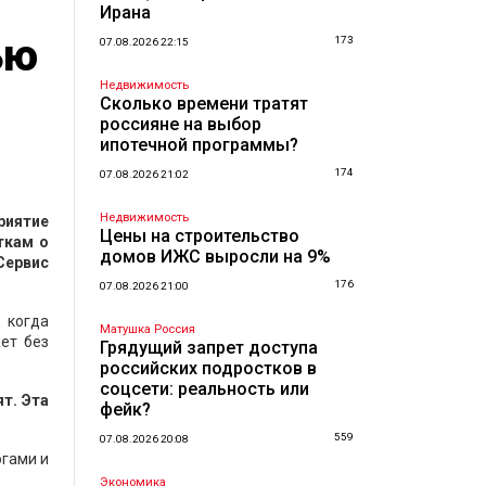
Ирана
ью
173
07.08.2026 22:15
Недвижимость
Сколько времени тратят
россияне на выбор
ипотечной программы?
174
07.08.2026 21:02
Недвижимость
риятие
Цены на строительство
ткам о
домов ИЖС выросли на 9%
Сервис
176
07.08.2026 21:00
 когда
Матушка Россия
ает без
Грядущий запрет доступа
российских подростков в
соцсети: реальность или
т. Эта
фейк?
559
07.08.2026 20:08
огами и
Экономика