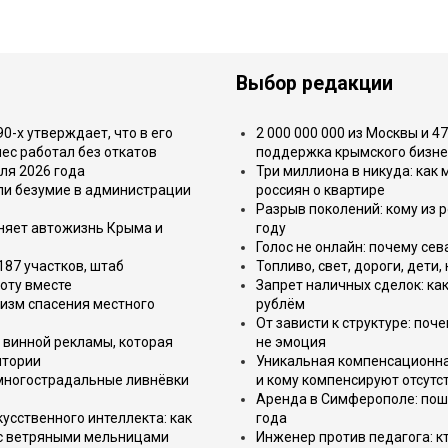
Выбор редакции
-х утверждает, что в его
2 000 000 000 из Москвы и 4
ес работал без откатов
поддержка крымского бизне
ля 2026 года
Три миллиона в никуда: как
или безумие в администрации
россиян о квартире
Разрыв поколений: кому из р
еняет автожизнь Крыма и
году
Голос не онлайн: почему се
187 участков, штаб
Топливо, свет, дороги, дети
оту вместе
Запрет наличных сделок: как
изм спасения местного
рублём
От зависти к структуре: поч
 винной рекламы, которая
не эмоция
итории
Уникальная компенсационная
 многострадальные ливнёвки
и кому компенсируют отсутс
Аренда в Симферополе: поша
усственного интеллекта: как
года
 с ветряными мельницами
Инженер против педагога: к