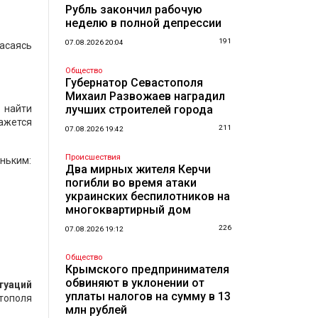
Рубль закончил рабочую
неделю в полной депрессии
191
07.08.2026 20:04
пасаясь
Общество
Губернатор Севастополя
Михаил Развожаев наградил
 найти
лучших строителей города
ажется
211
07.08.2026 19:42
Происшествия
ньким:
Два мирных жителя Керчи
погибли во время атаки
украинских беспилотников на
многоквартирный дом
226
07.08.2026 19:12
Общество
Крымского предпринимателя
обвиняют в уклонении от
туаций
уплаты налогов на сумму в 13
стополя
млн рублей