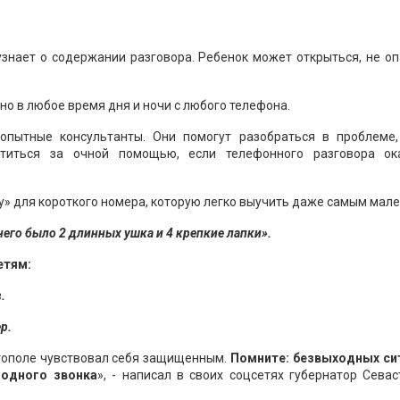
узнает о содержании разговора. Ребенок может открыться, не о
но в любое время дня и ночи с любого телефона.
опытные консультанты. Они помогут разобраться в проблеме,
атиться за очной помощью, если телефонного разговора ок
» для короткого номера, которую легко выучить даже самым мале
него было 2 длинных ушка и 4 крепкие лапки».
етям:
.
р.
тополе чувствовал себя защищенным.
Помните: безвыходных си
 одного звонка
», - написал в своих соцсетях губернатор Сева