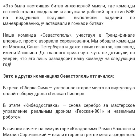
«Это была настоящая битва инженерной мысли, где команды
со всей страны создавали и запускали рабочий прототип БЭК
на воздушной подушке, выполняли задания по
маневрированию, участвовали в гонках и битвах.
Наша команда «Севастополь», участвуя в Гранд-финале
впервые, просто взорвала соревнования. Мы обошли команды
из Москвы, Санкт-Петербурга и даже таких гигантов, как завод
имени Илюшина. До главного приза чуть-чуть не дотянули, но
уверен, что это лишь раззадорит нашу команду на следующий
год!
Зато в других номинациях Севастополь отличился:
В треке «Сборка Сим» — уверенное второе место за виртуозную
онлайн-сборку дрона «Геоскан Пионер».
В этапе «Кибердоставка» — снова серебро за мастерское
управление реальным дроном «Геоскан-801» и наземным
роботом.
В личном зачете на симуляторе «Квадросим» Роман Бажанов и
Михаил Сорочинский — взяли второе и третье места среди всех