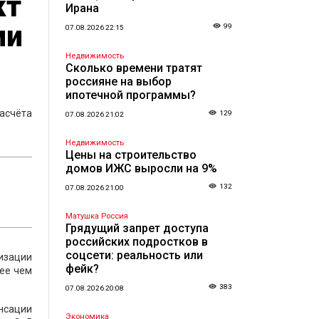
кт
Ирана
ии
99
07.08.2026 22:15
Недвижимость
Сколько времени тратят
россияне на выбор
ипотечной программы?
асчёта
129
07.08.2026 21:02
Недвижимость
Цены на строительство
домов ИЖС выросли на 9%
132
07.08.2026 21:00
Матушка Россия
Грядущий запрет доступа
российских подростков в
соцсети: реальность или
изации
фейк?
нее чем
383
07.08.2026 20:08
нсации
Экономика