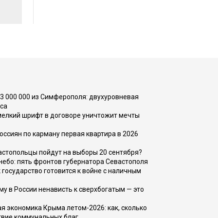
73 000 000 из Симферополя: двухуровневая
са
 мелкий шрифт в договоре уничтожит мечты
оссиян по карману первая квартира в 2026
вастопольцы пойдут на выборы 20 сентября?
, небо: пять фронтов губернатора Севастополя
 государство готовится к войне с наличным
ему в России ненависть к сверхбогатым — это
 экономика Крыма летом-2026: как, сколько
твие коммунальных благ