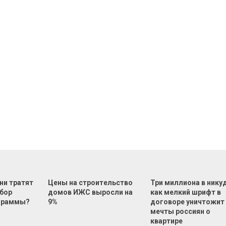
ни тратят
Цены на строительство
Три миллиона в нику
ыбор
домов ИЖС выросли на
как мелкий шрифт в
ограммы?
9%
договоре уничтожит
мечты россиян о
квартире