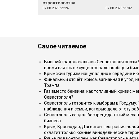
строительства
07.08.2026 22:24
07.08.2026 21:02
Самое читаемое
Бывший градоначальник Севастополя эпохи 90
время взяток не существовало вообще и бизн
Крымский туризм нащупал дно к середине ию
Финальный отсчёт: крыса, загнанная в угол, 
Трампа
Газ вместо бензина: как топливный кризис м
Севастополя?
Севастополь готовится к выборам в Госдуму: 
наблюдения и семьи, которые делают эту раб
Севастополь создал беспрецедентный механ
бизнеса
Крым, Краснодар, Дагестан: география новой
охватит только южные винодельческие терр
Ручьи под контролем: как Севастополь и его