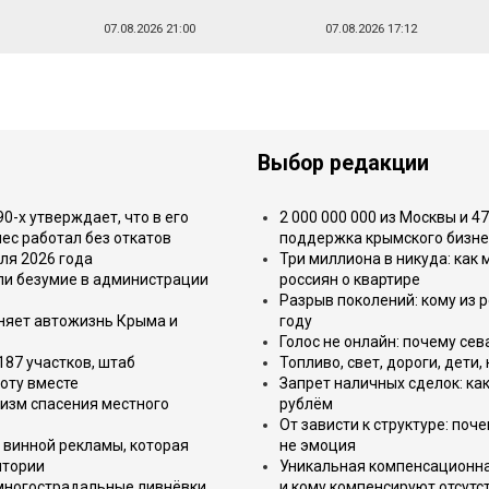
07.08.2026 21:00
07.08.2026 17:12
Выбор редакции
-х утверждает, что в его
2 000 000 000 из Москвы и 4
ес работал без откатов
поддержка крымского бизне
ля 2026 года
Три миллиона в никуда: как
или безумие в администрации
россиян о квартире
Разрыв поколений: кому из р
еняет автожизнь Крыма и
году
Голос не онлайн: почему се
187 участков, штаб
Топливо, свет, дороги, дети
оту вместе
Запрет наличных сделок: как
изм спасения местного
рублём
От зависти к структуре: поч
 винной рекламы, которая
не эмоция
итории
Уникальная компенсационная
 многострадальные ливнёвки
и кому компенсируют отсутс