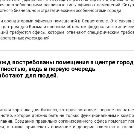
тся востребованными различные типы офисных помещений. Ситуа
тного бизнеса, но и стратегическими особенностями города.
 арендаторами офисных помещений в Севастополе. Это связано 
 центром для Крыма и военным объектом федерального значени
заций требуются офисы, которые отвечают специфическим требо
дарственных учреждений.
ужд востребованы помещения в центре город
пностью, ведь в первую очередь
аботают для людей.
итная карточка для бизнеса, которая оставляет первое впечатл
ранство, которое должно быть не только функциональным и комф
мпании
. Создание правильно организованного офиса помогает п
ии, а также привлекать внимание и доверие клиентов и талан