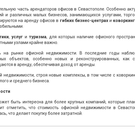
ельную часть арендаторов офисов в Севастополе. Особенно акт
ний и различных малых бизнесов, занимающихся услугами, торго
тируются на аренду офисов в
гибких бизнес-центрах
и
коворкинг
мобильными.
тики
,
услуг
и
туризма
, для которых наличие офисного простра
ртными узлами крайне важно.
 на рынке офисной недвижимости. В последние годы наблю
ых объектов, особенно новых и реконструированных, как с
даются в аренду, обеспечивая доход от аренды.
 недвижимости, строя новые комплексы, в том числе с коворки
ого и среднего бизнеса.
ности
жет быть интересна для более крупных компаний, которые пла
оит отметить, что стоимость офисной недвижимости в Севасто
сь, что делает покупку более затратной.