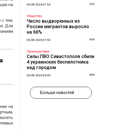
ция на
243
06.08.2026 07:56
Общество
с тем,
Число выдворенных из
я. Для
России мигрантов выросло
ваниям
на 66%
446
06.08.2026 07:50
Происшествия
Силы ПВО Севастополя сбили
а
4 украинских беспилотника
над городом
696
06.08.2026 06:35
Больше новостей
ение на
ортным,
овысить
тливых