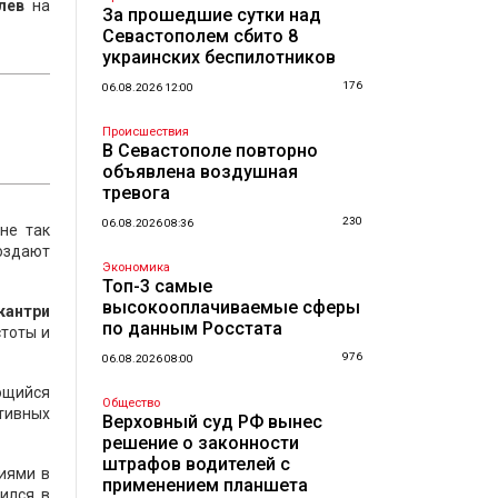
олев
на
За прошедшие сутки над
Севастополем сбито 8
украинских беспилотников
176
06.08.2026 12:00
Происшествия
В Севастополе повторно
объявлена воздушная
тревога
230
06.08.2026 08:36
не так
оздают
Экономика
Топ-3 самые
высокооплачиваемые сферы
кантри
по данным Росстата
стоты и
976
06.08.2026 08:00
ющийся
Общество
ативных
Верховный суд РФ вынес
решение о законности
штрафов водителей с
иями в
применением планшета
ился в