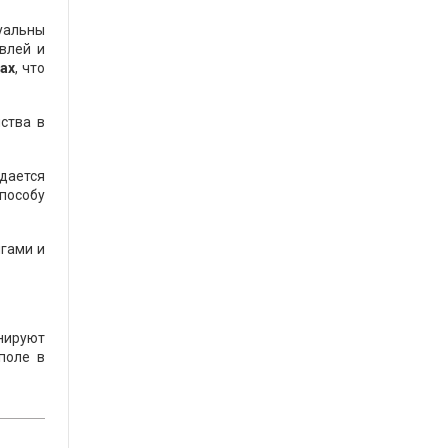
уальны
влей и
ах
, что
нства в
дается
пособу
нгами и
нируют
поле в