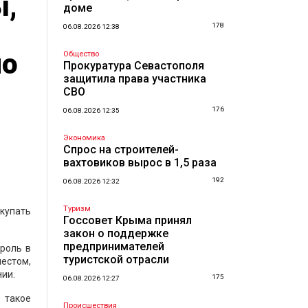
ы,
доме
178
06.08.2026 12:38
но
Общество
Прокуратура Севастополя
защитила права участника
СВО
176
06.08.2026 12:35
Экономика
Спрос на строителей-
вахтовиков вырос в 1,5 раза
192
06.08.2026 12:32
Туризм
купать
Госсовет Крыма принял
закон о поддержке
предпринимателей
роль в
туристской отрасли
местом,
нии.
175
06.08.2026 12:27
- такое
Происшествия