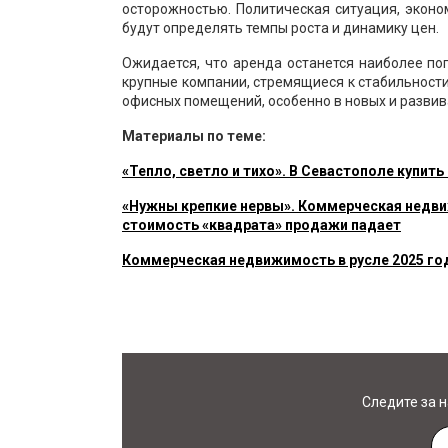
осторожностью. Политическая ситуация, эконо
будут определять темпы роста и динамику цен.
Ожидается, что аренда останется наиболее п
крупные компании, стремящиеся к стабильност
офисных помещений, особенно в новых и разви
Материалы по теме:
«Тепло, светло и тихо». В Севастополе купит
«Нужны крепкие нервы». Коммерческая недви
стоимость «квадрата» продажи падает
Коммерческая недвижимость в русле 2025 го
Следите за 