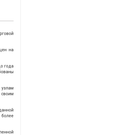
орговой
цен на
о года
бованы
 узлам
 своим
 данной
 более
ленной