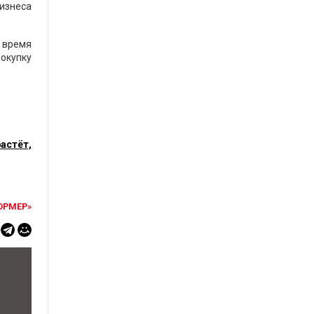
бизнеса
 время
покупку
астёт,
ОРМЕР»