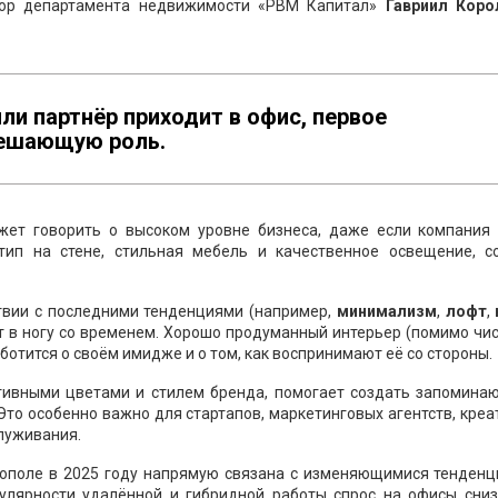
тор департамента недвижимости «РВМ Капитал»
Гавриил Кор
ли партнёр приходит в офис, первое
решающую роль.
жет говорить о высоком уровне бизнеса, даже если компания 
отип на стене, стильная мебель и качественное освещение, с
твии с последними тенденциями (например,
минимализм
,
лофт
,
ет в ногу со временем. Хорошо продуманный интерьер (помимо чи
ботится о своём имидже и о том, как воспринимают её со стороны.
тивными цветами и стилем бренда, помогает создать запомина
Это особенно важно для стартапов, маркетинговых агентств, кре
луживания.
ополе в 2025 году напрямую связана с изменяющимися тенденц
пулярности удалённой и гибридной работы спрос на офисы сниз