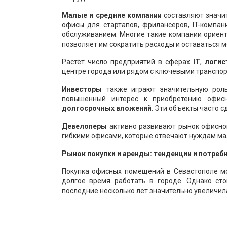
Малые и средние компании
составляют значит
офисы для стартапов, фрилансеров, IT-компа
обслуживанием. Многие такие компании ориен
позволяет им сократить расходы и оставаться 
Растёт число предприятий в сферах
IT
,
логис
центре города или рядом с ключевыми транспо
Инвесторы
также играют значительную роль
повышенный интерес к приобретению офисн
долгосрочных вложений
. Эти объекты часто с
Девелоперы
активно развивают рынок офисной
гибкими офисами, которые отвечают нуждам мал
Рынок покупки и аренды: тенденции и потреб
Покупка офисных помещений в Севастополе мо
долгое время работать в городе. Однако ст
последние несколько лет значительно увеличила