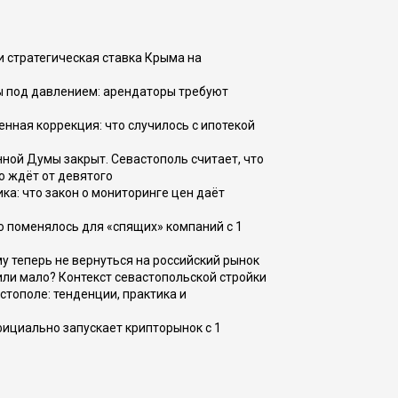
и стратегическая ставка Крыма на
ы под давлением: арендаторы требуют
енная коррекция: что случилось с ипотекой
ной Думы закрыт. Севастополь считает, что
о ждёт от девятого
ка: что закон о мониторинге цен даёт
о поменялось для «спящих» компаний с 1
ому теперь не вернуться на российский рынок
или мало? Контекст севастопольской стройки
стополе: тенденции, практика и
фициально запускает крипторынок с 1