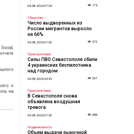
173
06.08.2026 07:56
Общество
Число выдворенных из
России мигрантов выросло
на 66%
372
06.08.2026 07:50
Social,
 отчете
Происшествия
Силы ПВО Севастополя сбили
4 украинских беспилотника
ошлого
над городом
547
06.08.2026 06:35
сего о
ось на
Происшествия
В Севастополе снова
объявлена воздушная
тревога
668
06.08.2026 07:30
Недвижимость
Объем выдачи рыночной