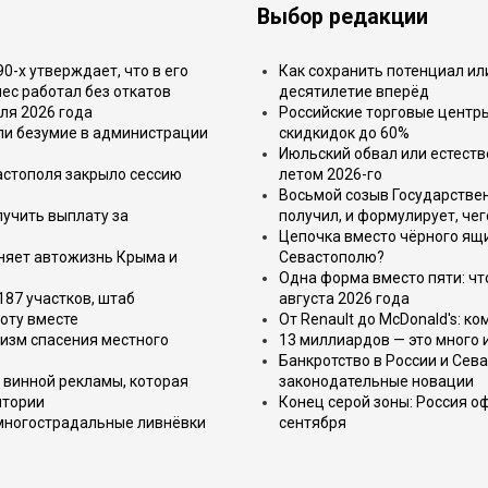
Выбор редакции
-х утверждает, что в его
Как сохранить потенциал ил
ес работал без откатов
десятилетие вперёд
ля 2026 года
Российские торговые центр
или безумие в администрации
скидкидок до 60%
Июльский обвал или естеств
астополя закрыло сессию
летом 2026-го
Восьмой созыв Государствен
лучить выплату за
получил, и формулирует, чег
Цепочка вместо чёрного ящи
еняет автожизнь Крыма и
Севастополю?
Одна форма вместо пяти: чт
187 участков, штаб
августа 2026 года
оту вместе
От Renault до McDonald's: к
изм спасения местного
13 миллиардов — это много 
Банкротство в России и Сева
 винной рекламы, которая
законодательные новации
итории
Конец серой зоны: Россия о
 многострадальные ливнёвки
сентября