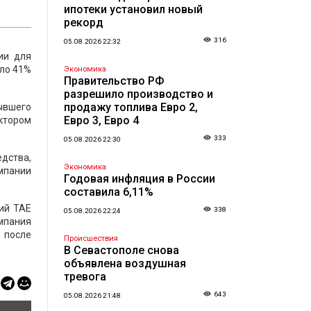
ипотеки установил новый
рекорд
316
05.08.2026 22:32
ии для
оло 41%
Экономика
Правительство РФ
разрешило производство и
продажу топлива Евро 2,
вшего
Евро 3, Евро 4
ктором
333
05.08.2026 22:30
едства,
Экономика
мпании
Годовая инфляция в России
составила 6,11%
ий TAE
338
05.08.2026 22:24
омпания
 после
Происшествия
В Севастополе снова
объявлена воздушная
тревога
643
05.08.2026 21:48