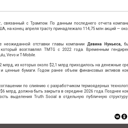
, связанный с Трампом. По данным последнего отчета компан
А, на конец апреля трасту принадлежало 114,75 млн акций — ок
ле неожиданной отставки главы компании
Девина Нуньеса,
бы
, который возглавлял TMTG с 2022 года. Временным гендире
lu, Vevo и T-Mobile.
2 млрд, из которых около $2,1 млрд приходилось на денежные ср
 и ценные бумаги. Годом ранее объем финансовых активов ко
 соглашении по слиянию с разработчиком термоядерных технолог
в $6 млрд, должна быть закрыта в середине 2026 года. Позднее к
сть выделения Truth Social в отдельную публичную структуру