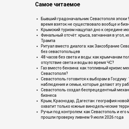
Самое читаемое
Бывший градоначальник Севастополя эпохи 90
время взяток не существовало вообще и бизн
Крымский туризм нащупал дно к середине ию
Финальный отсчёт: крыса, загнанная в угол, 
Трампа
Ритуал вместо диалога: как Заксобрание Сев
без севастопольцев
48 часов без света и воды: как крымчанам по
отсутствие света и воды во время ЧС?
Газ вместо бензина: как топливный кризис м
Севастополя?
Севастополь готовится к выборам в Госдуму: 
наблюдения и семьи, которые делают эту раб
Севастополь создал беспрецедентный механ
бизнеса
Крым, Краснодар, Дагестан: география новой
охватит только южные винодельческие терр
Ручьи под контролем: как Севастополь и его
прошли проверку ливнем 9 июля 2026 года