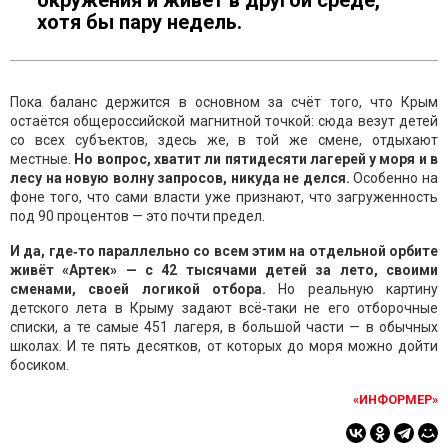
окружения и живёт в другой среде,
хотя бы пару недель.
Пока баланс держится в основном за счёт того, что Крым
остаётся общероссийской магнитной точкой: сюда везут детей
со всех субъектов, здесь же, в той же смене, отдыхают
местные.
Но вопрос, хватит ли пятидесяти лагерей у моря и в
лесу на новую волну запросов, никуда не делся.
Особенно на
фоне того, что сами власти уже признают, что загруженность
под 90 процентов — это почти предел.
И да, где‑то параллельно со всем этим на отдельной орбите
живёт «Артек» — с 42 тысячами детей за лето, своими
сменами, своей логикой отбора.
Но реальную картину
детского лета в Крыму задают всё‑таки не его отборочные
списки, а те самые 451 лагеря, в большой части — в обычных
школах. И те пять десятков, от которых до моря можно дойти
босиком.
«ИНФОРМЕР»