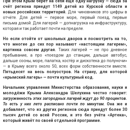
При этом Крым берёт на себя ещё одну нагрузку — сюда за
счёт региона приедут 1149 детей из Курской области и
новых российских территорий.
Для чиновников это цифры в
отчёте. Для детей — первое море, первый поезд, первые
письма домой. Для лагерей — допнагрузка на инфраструктуру,
которая и так работает почти на пределе.
Но если отойти от школьных дворов и посмотреть на то,
что многие до сих пор называют «настоящим лагерем»,
картинка совсем другая.
Таких лагерей — не про дневное
пребывание, а про «поездом до станции, дальше автобус,
дальше сосны, море, палатка, костёр и дискотека до полуночи»
— в Крыму всего около 50, всех форм собственности вместе.
Пятьдесят на весь полуостров. На страну, для которой
«крымский лагерь» — почти культурный код.
Начальник управления Министерства образования, науки и
молодёжи Крыма Александра Шелухина честно говорит:
загруженность этих загородных лагерей ждут до 90 процентов.
То есть у них лето расписано почти по минутам.
Она же и
добавляет, что из других регионов сюда приедут более 30
тысяч детей со всей России, и это без учёта «Артека»,
который живёт по своей отдельной программе.