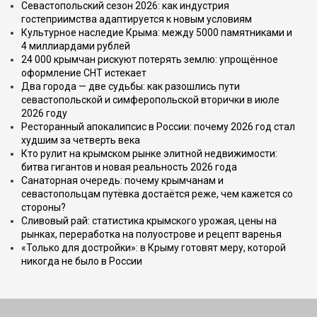
Севастопольский сезон 2026: как индустрия
гостеприимства адаптируется к новым условиям
Культурное наследие Крыма: между 5000 памятниками и
4 миллиардами рублей
24 000 крымчан рискуют потерять землю: упрощённое
оформление СНТ истекает
Два города — две судьбы: как разошлись пути
севастопольской и симферопольской вторички в июле
2026 году
Ресторанный апокалипсис в России: почему 2026 год стал
худшим за четверть века
Кто рулит на крымском рынке элитной недвижимости:
битва гигантов и новая реальность 2026 года
Санаторная очередь: почему крымчанам и
севастопольцам путёвка достаётся реже, чем кажется со
стороны?
Сливовый рай: статистика крымского урожая, цены на
рынках, переработка на полуострове и рецепт варенья
«Только для достройки»: в Крыму готовят меру, которой
никогда не было в России