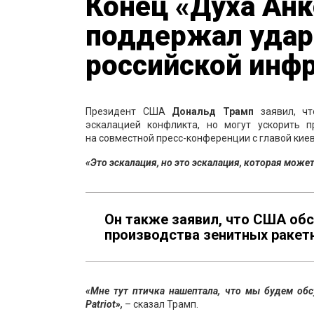
Конец «Духа Ан
поддержал удар
российской инф
Президент США
Дональд Трамп
заявил, ч
эскалацией конфликта, но могут ускорить 
на совместной пресс-конференции с главой ки
«Это эскалация, но это эскалация, которая мож
Он также заявил, что США об
производства зенитных ракетн
«Мне тут птичка нашептала, что мы будем об
Patriot»,
– сказал Трамп.