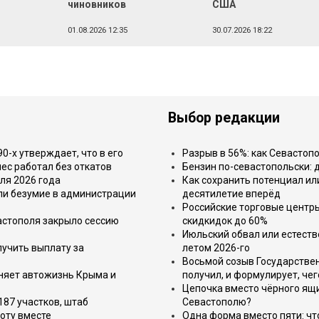
чиновников
США
01.08.2026 12:35
30.07.2026 18:22
Выбор редакции
-х утверждает, что в его
Разрыв в 56%: как Севастоп
ес работал без откатов
Бензин по-севастопольски: 
ля 2026 года
Как сохранить потенциал ил
или безумие в администрации
десятилетие вперёд
Российские торговые центр
астополя закрыло сессию
скидкидок до 60%
Июльский обвал или естеств
лучить выплату за
летом 2026-го
Восьмой созыв Государствен
еняет автожизнь Крыма и
получил, и формулирует, чег
Цепочка вместо чёрного ящи
187 участков, штаб
Севастополю?
оту вместе
Одна форма вместо пяти: чт