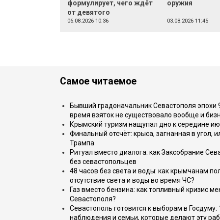
формулирует, чего ждёт
оружия
от девятого
06.08.2026 10:36
03.08.2026 11:45
Самое читаемое
Бывший градоначальник Севастополя эпохи 90
время взяток не существовало вообще и бизн
Крымский туризм нащупал дно к середине ию
Финальный отсчёт: крыса, загнанная в угол, 
Трампа
Ритуал вместо диалога: как Заксобрание Сев
без севастопольцев
48 часов без света и воды: как крымчанам по
отсутствие света и воды во время ЧС?
Газ вместо бензина: как топливный кризис м
Севастополя?
Севастополь готовится к выборам в Госдуму: 
наблюдения и семьи, которые делают эту раб