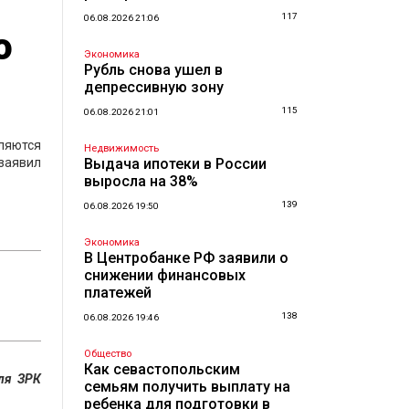
117
06.08.2026 21:06
о
Экономика
Рубль снова ушел в
депрессивную зону
115
06.08.2026 21:01
ляются
Недвижимость
заявил
Выдача ипотеки в России
выросла на 38%
139
06.08.2026 19:50
Экономика
В Центробанке РФ заявили о
снижении финансовых
платежей
138
06.08.2026 19:46
Общество
Как севастопольским
ля ЗРК
семьям получить выплату на
ребенка для подготовки в