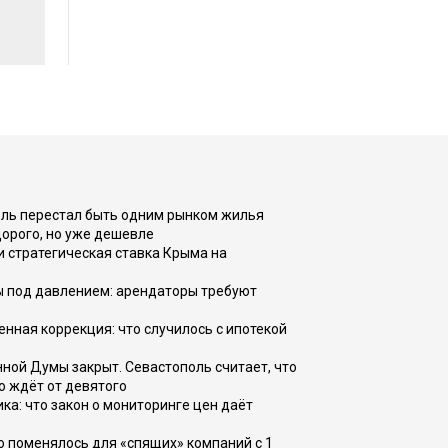
оль перестал быть одним рынком жилья
дорого, но уже дешевле
и стратегическая ставка Крыма на
ы под давлением: арендаторы требуют
енная коррекция: что случилось с ипотекой
ной Думы закрыт. Севастополь считает, что
о ждёт от девятого
ка: что закон о мониторинге цен даёт
о поменялось для «спящих» компаний с 1