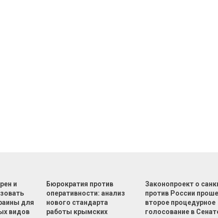
рен и
Бюрократия против
Законопроект о санк
зовать
оперативности: анализ
против России прош
раины для
нового стандарта
второе процедурное
ых видов
работы крымских
голосование в Сенат