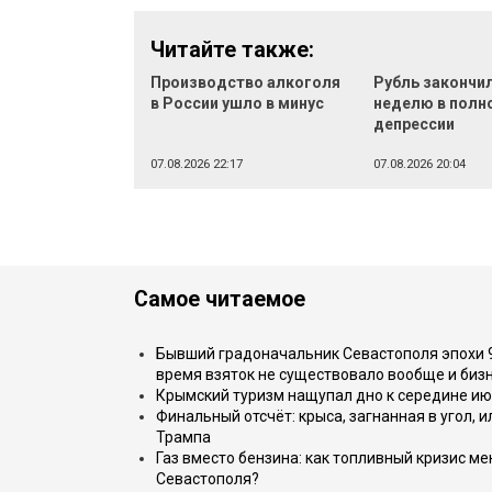
Читайте также:
Производство алкоголя
Рубль закончи
в России ушло в минус
неделю в полн
депрессии
07.08.2026 22:17
07.08.2026 20:04
Самое читаемое
Бывший градоначальник Севастополя эпохи 90
время взяток не существовало вообще и бизн
Крымский туризм нащупал дно к середине ию
Финальный отсчёт: крыса, загнанная в угол, 
Трампа
Газ вместо бензина: как топливный кризис м
Севастополя?