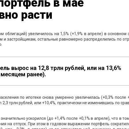
портфель в мае
вно расти
м облигаций) увеличилось на 1,5% (+1,9% в апреле) в основном 
ям и застройщикам, остальные равномерно распределились по от
Ф.
ь вырос на 12,8 трлн рублей, или на 13,6%
, месяцем ранее).
селения по ипотеке снова умеренно увеличилась (+0,3% после 
 2,3 трлн рублей, или +10,4%, практически не изменившись по ср
значительно ускорился (до +1,4% после +0,1% в апреле), что в то
я на отпуск. При этом в годовом выражении портфель сократилс