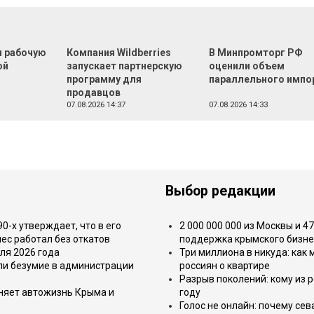
л рабочую
Компания Wildberries
В Минпромторг РФ
ой
запускает партнерскую
оценили объем
программу для
параллельного импо
продавцов
07.08.2026 14:37
07.08.2026 14:33
Выбор редакции
-х утверждает, что в его
2 000 000 000 из Москвы и 4
ес работал без откатов
поддержка крымского бизне
ля 2026 года
Три миллиона в никуда: как
или безумие в администрации
россиян о квартире
Разрыв поколений: кому из р
еняет автожизнь Крыма и
году
Голос не онлайн: почему се