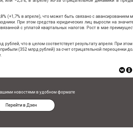
лей, или −2,3%, в апреле) из-за отрицательной динамики в пре
,8% (+1,7% в апреле), что может быть связано с авансированием 
аздники. При этом средства юридических лиц выросли на значи
 связанной с уплатой квартальных налогов. Рост в мае преимуще
д рублей, что в целом соответствует результату апреля. При это
прибыли (352 млрд рублей) за счет отрицательной переоценки д
.
нашими новостями в удобном формате
Перейти в Дзен