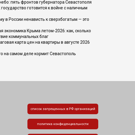
, небо: пять фронтов губернатора Севастополя
 государство готовится к войне с наличным
ему в России ненависть к сверхбогатым — это
 экономика Крыма летом-2026: как, сколько
твие коммунальных благ
говая карта цен на квартиры в августе 2026
то на самом деле кормит Севастополь
список запрещенных в РФ организаций
политика конфиденциальности