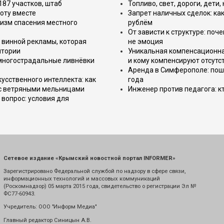
187 участков, штаб
Топливо, свет, дороги, дети
оту вместе
Запрет наличных сделок: как
изм спасения местного
рублём
От зависти к структуре: поч
 винной рекламы, которая
не эмоция
итории
Уникальная компенсационная
 многострадальные ливнёвки
и кому компенсируют отсутс
Аренда в Симферополе: поша
усственного интеллекта: как
года
 с ветряными мельницами
Инженер против педагога: к
вопрос: условия для
Сетевое издание «Крымский новостной портал INFORMER»
Зарегистрировано Федеральной службой по надзору в сфере связи,
информационных технологий и массовых коммуникаций
(Роскомнадзор) 05 марта 2015 года, свидетельство о регистрации Эл №
ФС77-60943.
Учредитель: ООО "Информ Медиа"
Главный редактор Синицын А.В.