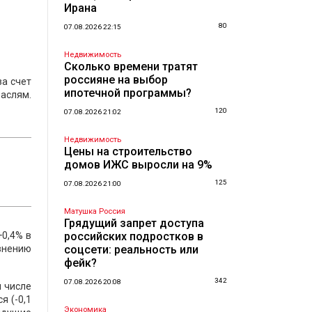
Ирана
80
07.08.2026 22:15
Недвижимость
Сколько времени тратят
россияне на выбор
за счет
ипотечной программы?
раслям.
120
07.08.2026 21:02
Недвижимость
Цены на строительство
домов ИЖС выросли на 9%
125
07.08.2026 21:00
Матушка Россия
Грядущий запрет доступа
+0,4% в
российских подростков в
авнению
соцсети: реальность или
фейк?
342
07.08.2026 20:08
м числе
я (-0,1
Экономика