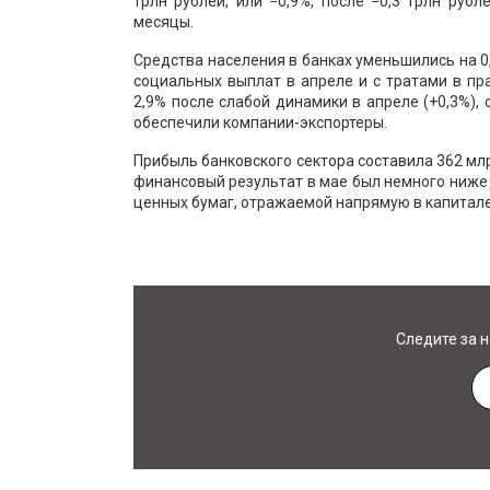
трлн рублей, или −0,9%, после −0,3 трлн руб
месяцы.
Средства населения в банках уменьшились на 0
социальных выплат в апреле и с тратами в пр
2,9% после слабой динамики в апреле (+0,3%),
обеспечили компании-экспортеры.
Прибыль банковского сектора составила 362 млр
финансовый результат в мае был немного ниже 
ценных бумаг, отражаемой напрямую в капитале
Следите за 