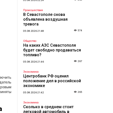
05.08.2026 22:24
Происшествия
В Севастополе снова
объявлена воздушная
тревога
574
05.08.2026 21:48
Общество
На каких АЗС Севастополя
будет свободно продаваться
топливо?
267
05.08.2026 21:46
Экономика
Центробанк РФ оценил
лючить
положение дел в российской
едатель
экономике
фровым
приняты
265
05.08.2026 21:42
Экономика
Сколько в среднем стоит
а
легковой автомобиль в