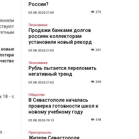
России?
275
05.08.2026 21:09
ясняли
Экономика
ствуют
Продажи банками долгов
итетным
россиян коллекторам
установили новый рекорд
 новые
261
05.08.2026 21:05
 потери
чество
Экономика
Рубль пытается переломить
негативный тренд
259
05.08.2026 21:02
Общество
 18 - с
В Севастополе началась
проверка готовности школ к
новому учебному году
318
05.08.2026 19:13
х.
Преступность
Жители Севастополя