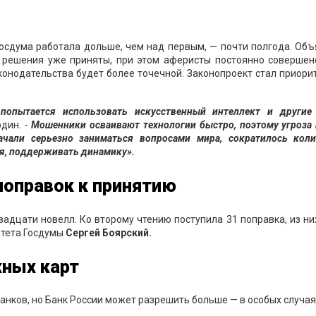
осдума работала дольше, чем над первым, — почти полгода. Объ
е решения уже приняты, при этом аферисты постоянно совершен
конодательства будет более точечной. Законопроект стал приор
 попытается использовать искусственный интеллект и другие
дин. -
Мошенники осваивают технологии быстро, поэтому угроза
ачали серьезно заниматься вопросами мира, сократилось коли
ся, поддерживать динамику».
 поправок к принятию
дцати новелл. Ко второму чтению поступила 31 поправка, из них
итета Госдумы
Сергей Боярский.
жных карт
банков, но Банк России может разрешить больше — в особых случая