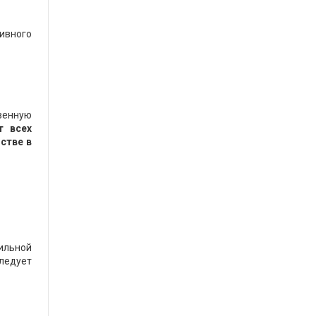
тивного
венную
т всех
стве в
ильной
ледует