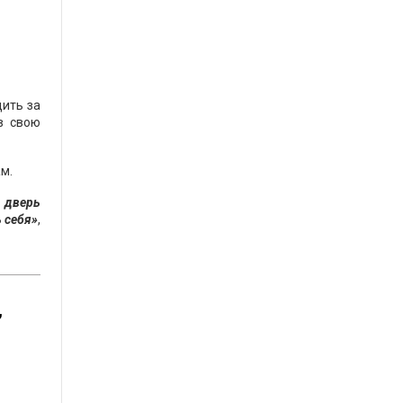
ить за
в свою
м.
 дверь
 себя»
,
,