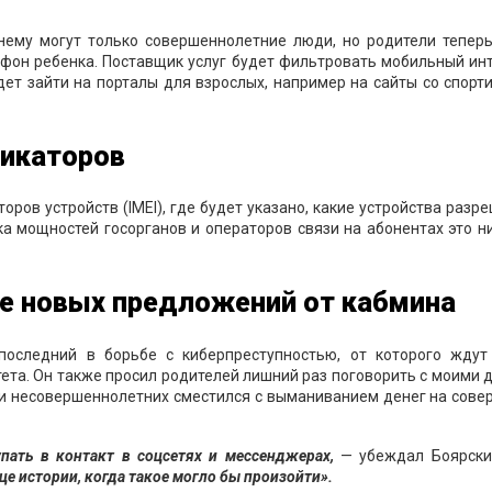
нему могут только совершеннолетние люди, но родители теперь
ефон ребенка. Поставщик услуг будет фильтровать мобильный ин
удет зайти на порталы для взрослых, например на сайты со спор
фикаторов
ров устройств (IMEI), где будет указано, какие устройства разр
зка мощностей госорганов и операторов связи на абонентах это н
те новых предложений от кабмина
последний в борьбе с киберпреступностью, от которого ждут
ета. Он также просил родителей лишний раз поговорить с моими 
ии несовершеннолетних сместился с выманиванием денег на сов
пать в контакт в соцсетях и мессенджерах,
— убеждал Боярски
е истории, когда такое могло бы произойти».