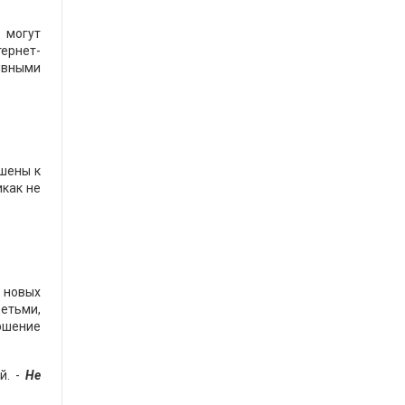
 могут
тернет-
тивными
ешены к
икак не
 новых
детьми,
ершение
й. -
Не