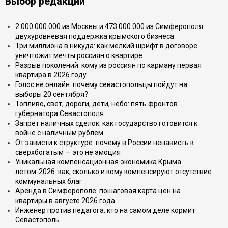
Выбор редакции
2 000 000 000 из Москвы и 473 000 000 из Симферополя:
двухуровневая поддержка крымского бизнеса
Три миллиона в никуда: как мелкий шрифт в договоре
уничтожит мечты россиян о квартире
Разрыв поколений: кому из россиян по карману первая
квартира в 2026 году
Голос не онлайн: почему севастопольцы пойдут на
выборы 20 сентября?
Топливо, свет, дороги, дети, небо: пять фронтов
губернатора Севастополя
Запрет наличных сделок: как государство готовится к
войне с наличным рублём
От зависти к структуре: почему в России ненависть к
сверхбогатым — это не эмоция
Уникальная компенсационная экономика Крыма
летом-2026: как, сколько и кому компенсируют отсутствие
коммунальных благ
Аренда в Симферополе: пошаговая карта цен на
квартиры в августе 2026 года
Инженер против педагога: кто на самом деле кормит
Севастополь