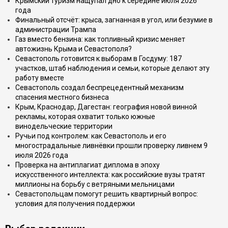
Крымский туризм нащупал дно к середине июля 2026
года
Финальный отсчёт: крыса, загнанная в угол, или безумие в
администрации Трампа
Газ вместо бензина: как топливный кризис меняет
автожизнь Крыма и Севастополя?
Севастополь готовится к выборам в Госдуму: 187
участков, штаб наблюдения и семьи, которые делают эту
работу вместе
Севастополь создал беспрецедентный механизм
спасения местного бизнеса
Крым, Краснодар, Дагестан: география новой винной
рекламы, которая охватит только южные
винодельческие территории
Ручьи под контролем: как Севастополь и его
многострадальные ливнёвки прошли проверку ливнем 9
июля 2026 года
Проверка на антиплагиат диплома в эпоху
искусственного интеллекта: как российские вузы тратят
миллионы на борьбу с ветряными мельницами
Севастопольцам помогут решить квартирный вопрос:
условия для получения поддержки