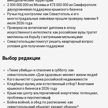
винодельческие территории
2 000 000 000 из Москвы и 473 000 000 из Симферополя:
двухуровневая поддержка крымского бизнеса
Ручьи под контролем: как Севастополь и его
многострадальные ливнёвки прошли проверку ливнем 9
июля 2026 года
Проверка на антиплагиат диплома в эпоху
искусственного интеллекта: как российские вузы тратят
миллионы на борьбу с ветряными мельницами
Севастопольцам помогут решить квартирный вопрос:
условия для получения поддержки
Выбор редакции
«Тихие убийцы» и спасение в субботу: как
севастопольские «Дни здоровья» меняют жизни людей
Кого вычистят с рынка российской недвижимости
Кладбище юрлиц или естественный отбор? Анатомия
крымского бизнеса в 2026 году
Крым как центр альтернативной энергетики: потенциал,
проблемы и перспективыф
Война войной, а обед по расписанию: как
севастопольский общепит держит оборону?