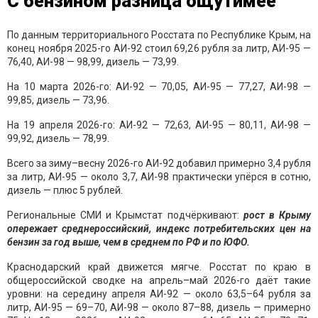
С бензином разница ощутимее
По данным территориального Росстата по Республике Крым, на
конец ноября 2025-го АИ-92 стоил 69,26 рубля за литр, АИ-95 —
76,40, АИ-98 — 98,99, дизель — 73,99.
На 10 марта 2026-го: АИ-92 — 70,05, АИ-95 — 77,27, АИ-98 —
99,85, дизель — 73,96.
На 19 апреля 2026-го: АИ-92 — 72,63, АИ-95 — 80,11, АИ-98 —
99,92, дизель — 78,99.
Всего за зиму–весну 2026-го АИ-92 добавил примерно 3,4 рубля
за литр, АИ-95 — около 3,7, АИ-98 практически упёрся в сотню,
дизель — плюс 5 рублей.
Региональные СМИ и Крымстат подчёркивают:
рост в Крыму
опережает среднероссийский, индекс потребительских цен на
бензин за год выше, чем в среднем по РФ и по ЮФО.
Краснодарский край движется мягче. Росстат по краю в
общероссийской сводке на апрель–май 2026-го даёт такие
уровни: на середину апреля АИ-92 — около 63,5–64 рубля за
литр, АИ-95 — 69–70, АИ-98 — около 87–88, дизель — примерно