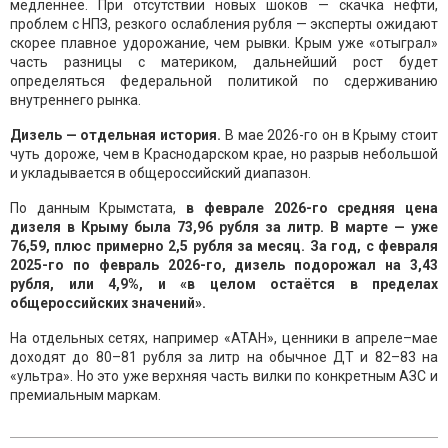
медленнее. При отсутствии новых шоков — скачка нефти,
проблем с НПЗ, резкого ослабления рубля — эксперты ожидают
скорее плавное удорожание, чем рывки. Крым уже «отыграл»
часть разницы с материком, дальнейший рост будет
определяться федеральной политикой по сдерживанию
внутреннего рынка.
Дизель — отдельная история.
В мае 2026-го он в Крыму стоит
чуть дороже, чем в Краснодарском крае, но разрыв небольшой
и укладывается в общероссийский диапазон.
По данным Крымстата,
в феврале 2026-го средняя цена
дизеля в Крыму была 73,96 рубля за литр. В марте — уже
76,59, плюс примерно 2,5 рубля за месяц. За год, с февраля
2025-го по февраль 2026-го, дизель подорожал на 3,43
рубля, или 4,9%, и «в целом остаётся в пределах
общероссийских значений».
На отдельных сетях, например «АТАН», ценники в апреле–мае
доходят до 80–81 рубля за литр на обычное ДТ и 82–83 на
«ультра». Но это уже верхняя часть вилки по конкретным АЗС и
премиальным маркам.