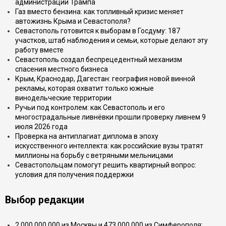
администрации Трампа
Газ вместо бензина: как топливный кризис меняет
автожизнь Крыма и Севастополя?
Севастополь готовится к выборам в Госдуму: 187
участков, штаб наблюдения и семьи, которые делают эту
работу вместе
Севастополь создал беспрецедентный механизм
спасения местного бизнеса
Крым, Краснодар, Дагестан: география новой винной
рекламы, которая охватит только южные
винодельческие территории
Ручьи под контролем: как Севастополь и его
многострадальные ливнёвки прошли проверку ливнем 9
июля 2026 года
Проверка на антиплагиат диплома в эпоху
искусственного интеллекта: как российские вузы тратят
миллионы на борьбу с ветряными мельницами
Севастопольцам помогут решить квартирный вопрос:
условия для получения поддержки
Выбор редакции
2 000 000 000 из Москвы и 473 000 000 из Симферополя: