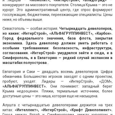
и лидеры —
«Монолит», «ИнтерСтрой», «Владоград»
—
конкурируют за массового покупателя. Столица Крыма — это не
курорт. Это административный центр, где спрос формируют
госслужащие, бюджетники, переезжающие специалисты. Цены
ниже, но объемы выше.
Севастополь — особая история.
Четырнадцать девелоперов,
но какие: «ИнтерСтрой», «АЛЬФАГРУППИНВЕСТ», «Карбон».
Город федерального значения, база флота, закрытая
экономика. Здесь девелопер должен уметь работать с
особыми требованиями: безопасность, инфраструктура,
согласования. «ИнтерСтрой» умудрился зайти и сюда, и в
Симферополь, и в Евпаторию — редкий случай экспансии в
масштабах полуострова .
Евпатория и Саки — двадцать восемь девелоперов. Цифра
обманчива. Большинство игроков заходят с одним проектом,
пробуют, уходят. Лидеры — «ИнтерСтрой», «ДОМ»,
«АЛЬФАГРУППИНВЕСТ».
Они понимают: западный берег
Крыма недооценен. Пляжи, термальные источники, более
доступные цены — это ниша, которая еще не насыщена.
Алушта с четырнадцатью девелоперами держится на трех
китах:
«Интеллект», «ИнтерСтрой», «Крафт Девелопмент».
Город между Ялтой и Симферополем, между курортом и