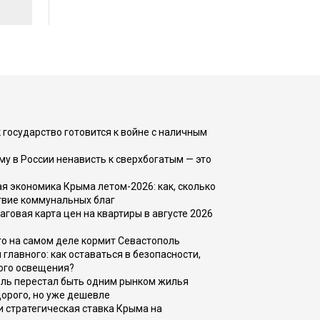
 государство готовится к войне с наличным
ему в России ненависть к сверхбогатым — это
 экономика Крыма летом-2026: как, сколько
твие коммунальных благ
говая карта цен на квартиры в августе 2026
то на самом деле кормит Севастополь
главного: как оставаться в безопасности,
ого освещения?
оль перестал быть одним рынком жилья
дорого, но уже дешевле
и стратегическая ставка Крыма на