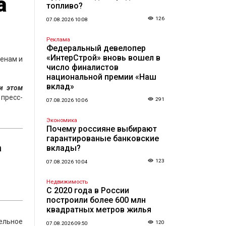
а
топливо?
126
07.08.2026 10:08
Реклама
Федеральный девелопер
«ИнтерСтрой» вновь вошел в
ценам и
число финалистов
национальной премии «Наш
вклад»
и этом
 пресс-
291
07.08.2026 10:06
Экономика
Почему россияне выбирают
гарантированые банковские
а
вклады?
123
07.08.2026 10:04
Недвижимость
С 2020 года в России
построили более 600 млн
квадратных метров жилья
ельное
120
07.08.2026 09:50