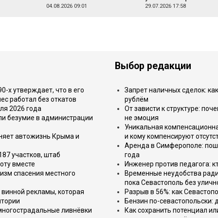
04.08.2026 09:01
29.07.2026 17:58
Выбор редакции
-х утверждает, что в его
Запрет наличных сделок: как
ес работал без откатов
рублём
ля 2026 года
От зависти к структуре: поч
или безумие в администрации
не эмоция
Уникальная компенсационная
еняет автожизнь Крыма и
и кому компенсируют отсутс
Аренда в Симферополе: поша
187 участков, штаб
года
оту вместе
Инженер против педагога: к
изм спасения местного
Временные неудобства ради 
пока Севастополь без уличн
 винной рекламы, которая
Разрыв в 56%: как Севастоп
итории
Бензин по-севастопольски: 
 многострадальные ливнёвки
Как сохранить потенциал ил