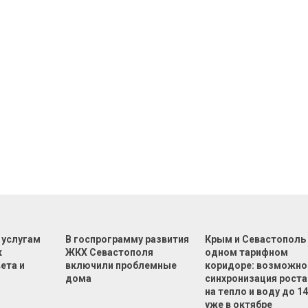
 услугам
В госпрограмму развития
Крым и Севастополь
к
ЖКХ Севастополя
одном тарифном
ета и
включили проблемные
коридоре: возможно
дома
синхронизация роста
на тепло и воду до 1
уже в октябре