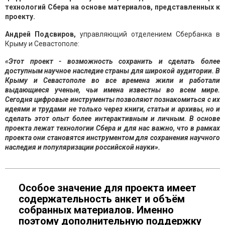
технологий Сбера на основе материалов, представленных к
проекту.
Андрей Подсвиров,
управляющий отделением Сбербанка в
Крыму и Севастополе:
«
Этот проект
-
возможность сохранить и сделать
более
доступным научное наследие страны
для широкой аудитории
.
В
Крыму и Севастополе во все времена
жили и
работали
выдающиеся ученые, чьи имена
известны
во всем мире.
Сегодня цифровые инструменты позволяют
познакомиться с их
идеями и трудами не только через книги, статьи и архивы, но и
сделать этот опыт более
интерактивным и личным
. В основе
проекта лежат технологии Сбера
и д
ля нас важно, что
в рамках
проекта
они
становятся инструментом
для
сохранения
научного
наследия
и
популяризации российско
й науки».
Особое значение для проекта имеет
содержательность анкет и объём
собранных материалов. Именно
поэтому дополнительную поддержку