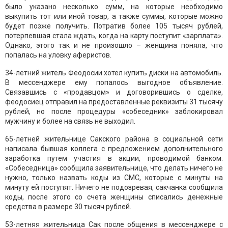
было указано несколько сумм, на которые необходимо
выкупить тот или иной товар, а также суммы, которые можно
будет позже получить. Потратив более 105 тысяч рублей,
потерпевшая стала ждать, когда на карту поступит «зарплата».
Однако, этого так и не произошло – женщина поняла, что
попалась на уловку аферистов.
34-летний житель Феодосии хотел купить диски на автомобиль.
В мессенджере ему попалось выгодное объявление.
Связавшись с «продавцом» и договорившись о сделке,
феодосиец отправил на предоставленные реквизиты 31 тысячу
рублей, но после процедуры «собеседник» заблокировал
мужчину и более на связь не выходил.
65-летней жительнице Сакского района в социальной сети
написала бывшая коллега с предложением дополнительного
заработка путем участия в акции, проводимой банком.
«Собеседница» сообщила заявительнице, что делать ничего не
нужно, только назвать коды из СМС, которые с минуты на
минуту ей поступят. Ничего не подозревая, сакчанка сообщила
коды, после этого со счета женщины списались денежные
средства в размере 30 тысяч рублей.
53-летняя жительница Сак после общения в мессенджере с